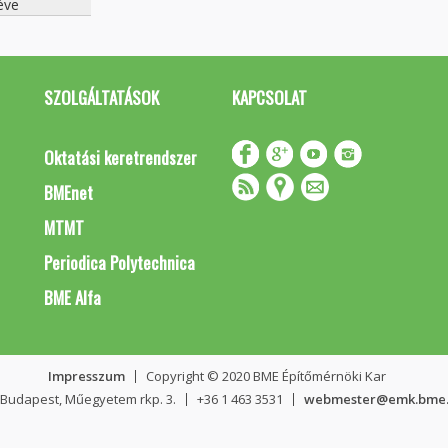
éve
SZOLGÁLTATÁSOK
KAPCSOLAT
Oktatási keretrendszer
BMEnet
MTMT
Periodica Polytechnica
BME Alfa
Impresszum
Copyright © 2020 BME Építőmérnöki Kar
 Budapest, Műegyetem rkp. 3.
+36 1 463 3531
webmester@emk.bme