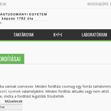
ME.HU
OKTATÓI BELÉPÉS
SÁGTUDOMÁNYI EGYETEM
k képzés 1782 óta
K
TANTÁRGYAK
K+F+I
LABORATÓRIUM
ORDÍTÁSAI
kba vannak szervezve. Minden fordítási csomag egy forrás tartalomm
zett nyelvek
valamelyikére. Minden fordítás aktuális vagy nem attól
, mióta a fordítást legutóbb frissítették.
t
Műveletek
éve