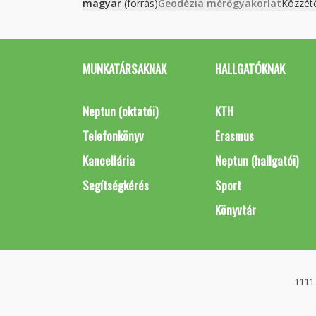
magyar
(forrás)
Geodézia mérőgyakorlat
Közzét
MUNKATÁRSAKNAK
HALLGATÓKNAK
Neptun (oktatói)
KTH
Telefonkönyv
Erasmus
Kancellária
Neptun (hallgatói)
Segítségkérés
Sport
Könyvtár
1111