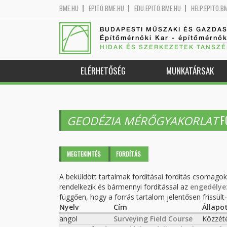
BME.HU
EPITO.BME.HU
EDU.EPITO.BME.HU
HELP.EPITO.B
BUDAPESTI MŰSZAKI ÉS GAZDA
Építőmérnöki Kar - építőmérnö
HIDAK ÉS SZERKEZETEK TANSZÉ
ELÉRHETŐSÉG
MUNKATÁRSAK
F
GEODÉZIA MÉRŐGYAKORLAT
Elsődleges fülek
MEGTEKINTÉS
FORDÍTÁS
(AKTÍV
FÜL)
A beküldött tartalmak fordításai fordítás csomago
rendelkezik és bármennyi fordítással az
engedélye
függően, hogy a forrás tartalom jelentősen frissült-e
Nyelv
Cím
Állapo
angol
Surveying Field Course
Közzét