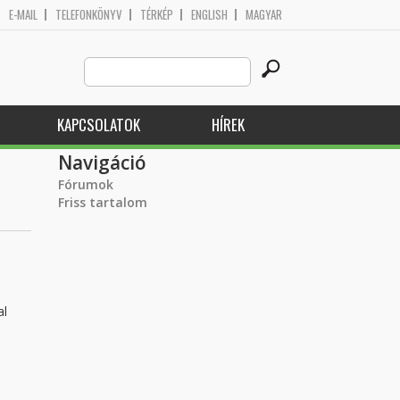
E-MAIL
TELEFONKÖNYV
TÉRKÉP
ENGLISH
MAGYAR
Search
Keresés űrlap
this
site
KAPCSOLATOK
HÍREK
Navigáció
Fórumok
Friss tartalom
al