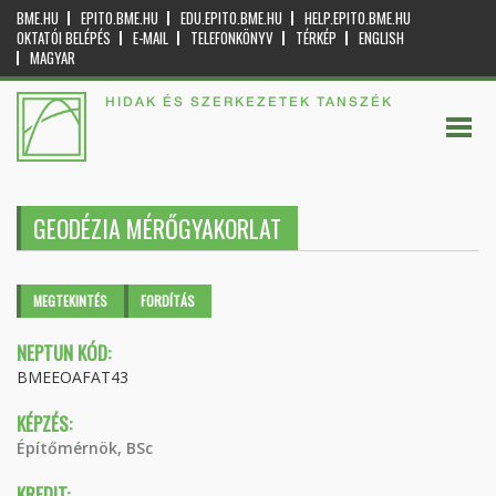
BME.HU
EPITO.BME.HU
EDU.EPITO.BME.HU
HELP.EPITO.BME.HU
OKTATÓI BELÉPÉS
E-MAIL
TELEFONKÖNYV
TÉRKÉP
ENGLISH
MAGYAR
HIDAK ÉS SZERKEZETEK TANSZÉK
GEODÉZIA MÉRŐGYAKORLAT
Elsődleges fülek
MEGTEKINTÉS
(AKTÍV
FORDÍTÁS
FÜL)
NEPTUN KÓD:
BMEEOAFAT43
KÉPZÉS:
Építőmérnök, BSc
KREDIT: