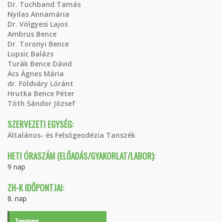
Dr. Tuchband Tamás
Nyilas Annamária
Dr. Völgyesi Lajos
Ambrus Bence
Dr. Toronyi Bence
Lupsic Balázs
Turák Bence Dávid
Ács Ágnes Mária
dr. Földváry Lóránt
Hrutka Bence Péter
Tóth Sándor József
SZERVEZETI EGYSÉG:
Általános- és Felsőgeodézia Tanszék
HETI ÓRASZÁM (ELŐADÁS/GYAKORLAT/LABOR):
9 nap
ZH-K IDŐPONTJAI:
8. nap
Tananyag