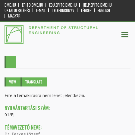
BME.HU
EPITO.BME.HU
EDU.EPITO.BME.HU
HELP.EPITO.BME.HU
OKTATÓI BELÉPÉS
E-MAIL
TELEFONKÖNYV
TÉRKÉP
ENGLISH
MAGYAR
DEPARTMENT OF STRUCTURAL
ENGINEERING
-
Primary tabs
VIEW
(ACTIVE
TRANSLATE
TAB)
Erre a témakiírásra nem lehet jelentkezni.
NYILVÁNTARTÁSI SZÁM:
01/FJ
TÉMAVEZETŐ NEVE:
Dr. Farkas József