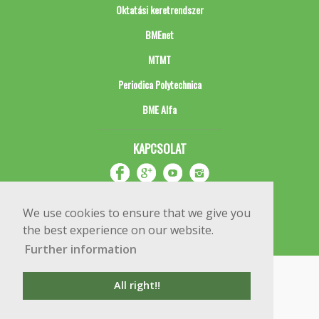
Oktatási keretrendszer
BMEnet
MTMT
Periodica Polytechnica
BME Alfa
KAPCSOLAT
We use cookies to ensure that we give you
the best experience on our website.
Further information
Impresszum
Copyright © 2020 BME Építőmérnöki Kar
All right!!
1111 Budapest, Műegyetem rkp. 3.
+36 1 463 3531
webmester@emk.bme.hu