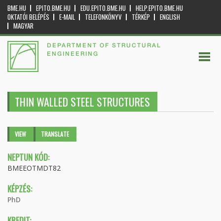
BME.HU
EPITO.BME.HU
EDU.EPITO.BME.HU
HELP.EPITO.BME.HU
OKTATÓI BELÉPÉS
E-MAIL
TELEFONKÖNYV
TÉRKÉP
ENGLISH
MAGYAR
DEPARTMENT OF STRUCTURAL
ENGINEERING
THIN WALLED STEEL STRUCTURES
Primary tabs
VIEW
(ACTIVE
TRANSLATE
TAB)
NEPTUN KÓD:
BMEEOTMDT82
KÉPZÉS:
PhD
KREDIT: