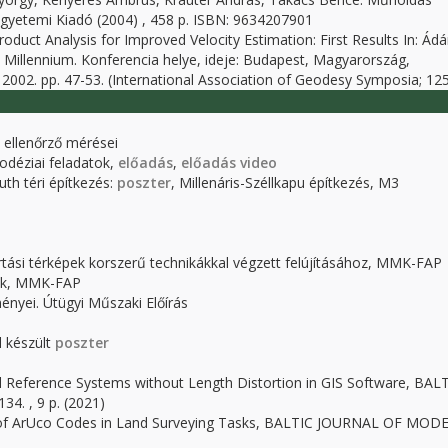
yetemi Kiadó (2004) , 458 p. ISBN: 9634207901
duct Analysis for Improved Velocity Estimation: First Results In: Ádá
 Millennium. Konferencia helye, ideje: Budapest, Magyarország,
,
2002.
pp. 47-53.
(International Association of Geodesy Symposia; 125
ellenőrző mérései
odéziai feladatok,
előadás
,
előadás video
th téri építkezés:
poszter
, Millenáris-Széllkapu építkezés, M3
rtási térképek korszerű technikákkal végzett felújításához, MMK-FAP
tok, MMK-FAP
ényei. Útügyi Műszaki Előírás
l készült
poszter
l Reference Systems without Length Distortion in GIS Software, BAL
. , 9 p. (2021)
on of ArUco Codes in Land Surveying Tasks, BALTIC JOURNAL OF MOD