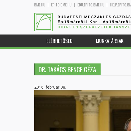
BME.HU
EPITO.BME.HU
EDU.EPITO.BME.HU
HELP.EPITO.B
BUDAPESTI MŰSZAKI ÉS GAZDA
Építőmérnöki Kar - építőmérnö
HIDAK ÉS SZERKEZETEK TANSZÉ
ELÉRHETŐSÉG
MUNKATÁRSAK
DR. TAKÁCS BENCE GÉZA
2016. február 08.