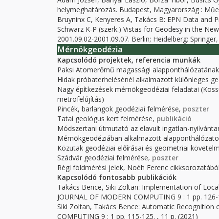
helymeghatározás. Budapest, Magyarország : Műeg
Bruyninx C, Kenyeres A, Takács B: EPN Data and Pro
Schwarz K-P (szerk.) Vistas for Geodesy in the New
2001.09.02-2001.09.07. Berlin; Heidelberg
:
Springer
Mérnökgeodézia
Kapcsolódó projektek, referencia munkák
Paksi Atomerőmű magassági alapponthálózatának 
Hidak próbaterhelésénél alkalmazott különleges ge
Nagy építkezések mérnökgeodéziai feladatai (Kossu
metrofelújítás)
Pincék, barlangok geodéziai felmérése,
poszter
Tatai geológus kert felmérése,
publikáció
Módszertani útmutató az elavult ingatlan-nyilvánta
Mérnökgeodéziában alkalmazott alapponthálóza
Közutak geodéziai előírásai és geometriai követelm
Szádvár geodéziai felmérése,
poszter
Régi földmérési jelek, Noéh Ferenc cikksorozatábó
Kapcsolódó fontosabb publikációk
Takács Bence, Siki Zoltan: Implementation of Loca
JOURNAL OF MODERN COMPUTING 9 : 1 pp. 126-134
Siki Zoltan, Takács Bence: Automatic Recogniti
COMPUTING 9 : 1 pp. 115-125. , 11 p. (2021)