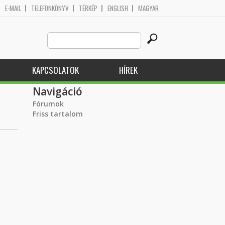
E-MAIL
TELEFONKÖNYV
TÉRKÉP
ENGLISH
MAGYAR
Search
Keresés űrlap
this
site
KAPCSOLATOK
HÍREK
Navigáció
Fórumok
Friss tartalom