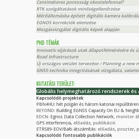
Centiméteres pontosság okostelefonnal?
RTK szolgáltatások minőségellenőrzése
Mérőállomásba épített digitális kamera kalibrál
EGNOS korrekciók elemzése
Mozgásvizsgálat digitális képek alapján
PHD TÉMÁK
Innovatív eljárások utak állapotfelmérésére és 
Road Infrastructure
Új országos vetület tervezése / Planning a new m
GNSS-technika integritásának vizsgálata, valami
KUTATÁSI TERÜLET:
Globális helymeghatározó rendszerek és 
Kapcsolódó projektek
PBN4HU: hét polgári és három katonai repülőtéren 
BEYOND
: Building EGNSS Capacity On EU & Neig
EDCN
: Egnos Data Collection Network,
monitor á
GPS interferencia,
előadás
,
publikáció
ETRS89-EOV/Balti átszámítás:
előadás
,
poszter
,
p
Kapcsolódó fontosabb publikációk