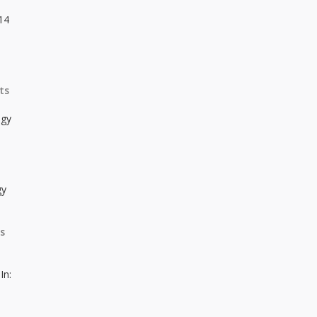
14
ts
ogy
gy
s
 In: