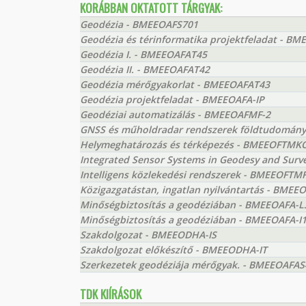
KORÁBBAN OKTATOTT TÁRGYAK:
Geodézia - BMEEOAFS701
Geodézia és térinformatika projektfeladat - 
Geodézia I. - BMEEOAFAT45
Geodézia II. - BMEEOAFAT42
Geodézia mérőgyakorlat - BMEEOAFAT43
Geodézia projektfeladat - BMEEOAFA-IP
Geodéziai automatizálás - BMEEOAFMF-2
GNSS és műholdradar rendszerek földtudományi
Helymeghatározás és térképezés - BMEEOFTMK
Integrated Sensor Systems in Geodesy and Sur
Intelligens közlekedési rendszerek - BMEEOFTM
Közigazgatástan, ingatlan nyilvántartás - BME
Minőségbiztosítás a geodéziában - BMEEOAFA-L
Minőségbiztosítás a geodéziában - BMEEOAFA-I
Szakdolgozat - BMEEODHA-IS
Szakdolgozat előkészítő - BMEEODHA-IT
Szerkezetek geodéziája mérőgyak. - BMEEOAFAS
TDK KIÍRÁSOK