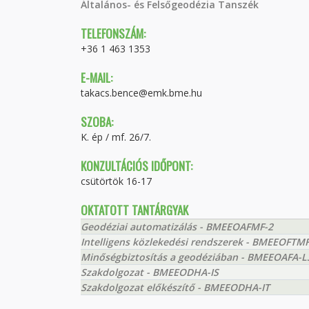
Általános- és Felsőgeodézia Tanszék
TELEFONSZÁM:
+36 1 463 1353
E-MAIL:
takacs.bence@emk.bme.hu
SZOBA:
K. ép / mf. 26/7.
KONZULTÁCIÓS IDŐPONT:
csütörtök 16-17
OKTATOTT TANTÁRGYAK
Geodéziai automatizálás - BMEEOAFMF-2
Intelligens közlekedési rendszerek - BMEEOFTM
Minőségbiztosítás a geodéziában - BMEEOAFA-L
Szakdolgozat - BMEEODHA-IS
Szakdolgozat előkészítő - BMEEODHA-IT