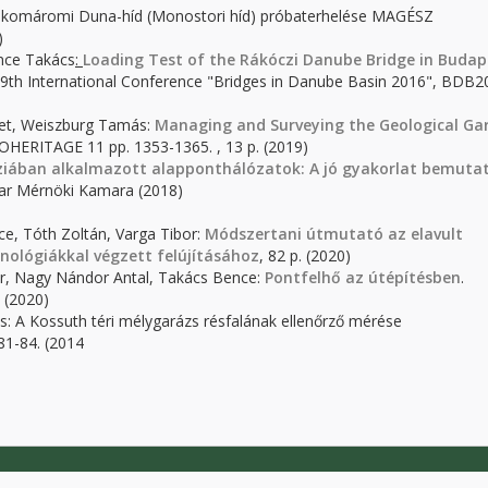
új komáromi Duna-híd (Monostori híd) próbaterhelése MAGÉSZ
)
ence Takács
:
Loading Test of the Rákóczi Danube Bridge in Budap
9th International Conference "Bridges in Danube Basin 2016", BDB2
bet, Weiszburg Tamás:
Managing and Surveying the Geological Ga
OHERITAGE 11 pp. 1353-1365. , 13 p. (2019)
iában alkalmazott alapponthálózatok: A jó gyakorlat bemuta
ar Mérnöki Kamara (2018)
ce, Tóth Zoltán, Varga Tibor:
Módszertani útmutató az elavult
hnológiákkal végzett felújításához
, 82 p. (2020)
r, Nagy Nándor Antal, Takács Bence:
Pontfelhő az útépítésben
.
 (2020)
 A Kossuth téri mélygarázs résfalának ellenőrző mérése
81-84. (2014