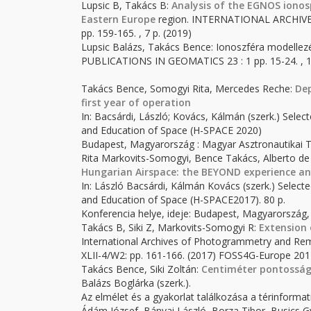
Lupsic B, Takács B:
Analysis of the EGNOS ionosp
Eastern Europe
region. INTERNATIONAL ARCHI
pp. 159-165. , 7 p. (2019)
Lupsic Balázs, Takács Bence: Ionoszféra modell
PUBLICATIONS IN GEOMATICS 23 : 1 pp. 15-24. , 1
Takács Bence, Somogyi Rita, Mercedes Reche:
Dep
first year of operation
In: Bacsárdi, László; Kovács, Kálmán (szerk.) Sele
and Education of Space (H-SPACE 2020)
Budapest, Magyarország : Magyar Asztronautikai T
Rita Markovits-Somogyi, Bence Takács, Alberto de 
Hungarian Airspace: the BEYOND experience and
In: László Bacsárdi, Kálmán Kovács (szerk.) Selec
and Education of Space (H-SPACE2017). 80 p.
Konferencia helye, ideje: Budapest, Magyarország,
Takács B, Siki Z, Markovits-Somogyi R:
Extension 
International Archives of Photogrammetry and Rem
XLII-4/W2: pp. 161-166. (2017) FOSS4G-Europe 2017
Takács Bence, Siki Zoltán:
Centiméter pontosság
Balázs Boglárka (szerk.).
Az elmélet és a gyakorlat találkozása a térinformat
Ádám József, Bányai László, Borza Tibor, Busics 