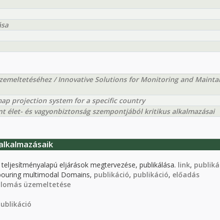
ása
üzemeltetéséhez / Innovative Solutions for Monitoring and Mainta
ap projection system for a specific country
nt élet- és vagyonbiztonság szempontjából kritikus alkalmazásai
alkalmazásaik
teljesítményalapú eljárások megtervezése, publikálása.
link
,
publiká
hbouring multimodal Domains,
publikáció
,
publikáció
,
előadás
llomás üzemeltetése
ublikáció