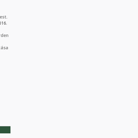
est
.
016.
rden
tása