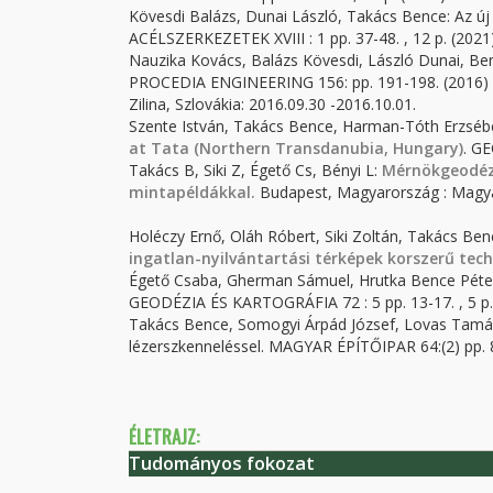
Kövesdi Balázs, Dunai László, Takács Bence: Az 
ACÉLSZERKEZETEK XVIII : 1 pp. 37-48. , 12 p. (2021
Nauzika Kovács, Balázs Kövesdi, László Dunai, B
PROCEDIA ENGINEERING
156:
pp. 191-198.
(2016) 
Zilina, Szlovákia: 2016.09.30 -2016.10.01.
Szente István, Takács Bence, Harman-Tóth Erzsé
at Tata (Northern Transdanubia, Hungary)
. GE
Takács B, Siki Z, Égető Cs, Bényi L:
Mérnökgeodéz
mintapéldákkal.
Budapest, Magyarország : Magy
Holéczy Ernő, Oláh Róbert, Siki Zoltán, Takács Ben
ingatlan-nyilvántartási térképek korszerű tec
Égető Csaba, Gherman Sámuel, Hrutka Bence Péte
GEODÉZIA ÉS KARTOGRÁFIA 72 : 5 pp. 13-17. , 5 p.
Takács Bence, Somogyi Árpád József, Lovas Tamás:
lézerszkenneléssel. MAGYAR ÉPÍTŐIPAR 64:(2) pp. 
ÉLETRAJZ:
Tudományos fokozat