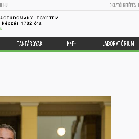
ME.HU
OKTATÓI BELÉPÉS
SÁGTUDOMÁNYI EGYETEM
k képzés 1782 óta
K
TANTÁRGYAK
K+F+I
LABORATÓRIUM