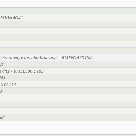
BMEEODHAG41
 és navigációs alkalmazásai - BMEEOAFDT84
O1
veying - BMEEOAFDT83
F61
EOUVAT44
3
1
42