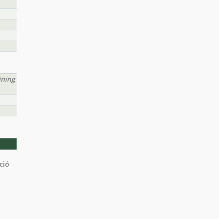
ining
ció