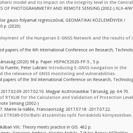
heric model and its impact on the integrity level in the Central
VES OF PHOTOGRAMMETRY AND REMOTE SENSING (2002-) XLII-4/W
ezése gauss-folyamat regresszióval, GEOMATIKAI KÖZLEMÉNYEK /
0 p. (2020)
loyment of the Hungarian E-GNSS Network and the results of i
cted papers of the 6th International Conference on Research, Technol
ársaság (2020) 98 p. Paper: HSPACE2020-FP-5 , 5 p.
la Fuente, Peter Lubrani:
Introducing E-GNSS navigation in the
 the relevance of GNSS monitoring and vulnerabilities.
ted papers of the 3rd International Conference on Research, Technolo
 2017.02.09-2017.02.10. Magyar Asztronautikai Társaság, pp. 64-70.
of RTKLIB for the Calculation and Validation of Protection Level
ote Sensing (2002-)
. Marne-la-Vallée, Franciaország: 2017.07.18 -2017.07.22.
ú ETRS89-EOV/Balti átszámítás nyílt forráskódú környezetben
.
ikában VIII.: Theory meets practice in GIS. 462 p.
György, Kenyeres Ambrus, Krauter András, Takács Bence: Műholdas