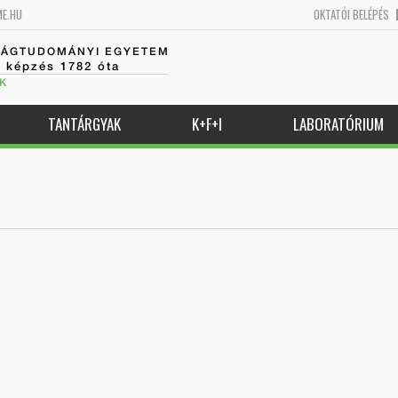
ME.HU
OKTATÓI BELÉPÉS
SÁGTUDOMÁNYI EGYETEM
k képzés 1782 óta
K
TANTÁRGYAK
K+F+I
LABORATÓRIUM