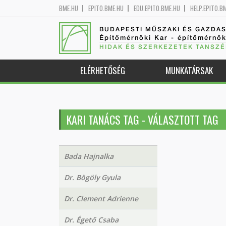
BME.HU
EPITO.BME.HU
EDU.EPITO.BME.HU
HELP.EPITO.B
BUDAPESTI MŰSZAKI ÉS GAZDA
Építőmérnöki Kar - építőmérnö
HIDAK ÉS SZERKEZETEK TANSZÉ
ELÉRHETŐSÉG
MUNKATÁRSAK
KARI TANÁCS TAG - VÁLASZTOTT TAG
Bada Hajnalka
Dr. Bögöly Gyula
Dr. Clement Adrienne
Dr. Égető Csaba