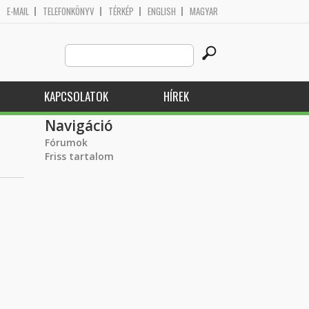
E-MAIL
TELEFONKÖNYV
TÉRKÉP
ENGLISH
MAGYAR
Search
Keresés űrlap
this
site
KAPCSOLATOK
HÍREK
Navigáció
Fórumok
Friss tartalom