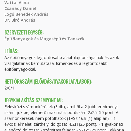
Vattai Alina
Csanády Dániel
Lógó Benedek András
Dr. Biró András
SZERVEZETI EGYSÉG:
Építőanyagok és Magasépítés Tanszék
LEÍRÁS:
Az építőanyagok legfontosabb alaptulajdonságainak és azok
vizsgálatának bemutatása. Ismerkedés a legfontosabb
építőanyagokkal.
HETI ÓRASZÁM (ELŐADÁS/GYAKORLAT/LABOR):
2/0/1
JEGYKIALAKÍTÁS SZEMPONTJAI:
Félévközi számonkérések (3 db), amiből a 2 jobb eredményt
számítjuk be, elérhető maximális pontszám 2x25=50 pont. A
számonkérések nem pótolhatók (TVSz 16.§ (1) alapján): - 1
évközi elméleti zárthelyi dolgozat -EZH (25 pont), - 1 gyakorlati
ellenőrző dolgozat - számítási feladat - SZGY (25 pont), ekkor a