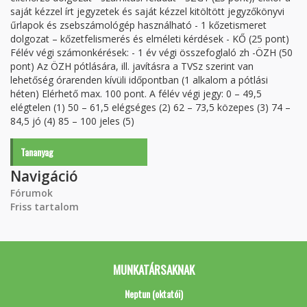
saját kézzel írt jegyzetek és saját kézzel kitöltött jegyzőkönyvi
űrlapok és zsebszámológép használható - 1 kőzetismeret
dolgozat – kőzetfelismerés és elméleti kérdések - KŐ (25 pont)
Félév végi számonkérések: - 1 év végi összefoglaló zh -ÖZH (50
pont) Az ÖZH pótlására, ill. javításra a TVSz szerint van
lehetőség órarenden kívüli időpontban (1 alkalom a pótlási
héten) Elérhető max. 100 pont. A félév végi jegy: 0 – 49,5
elégtelen (1) 50 – 61,5 elégséges (2) 62 – 73,5 közepes (3) 74 –
84,5 jó (4) 85 – 100 jeles (5)
Tananyag
Navigáció
Fórumok
Friss tartalom
MUNKATÁRSAKNAK
Neptun (oktatói)