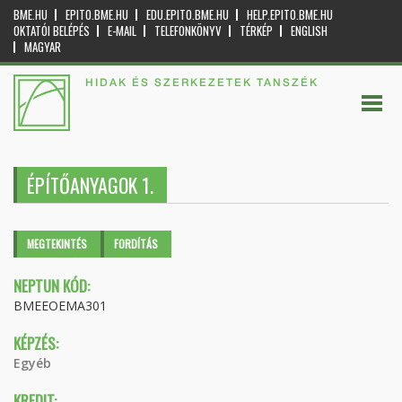
BME.HU
EPITO.BME.HU
EDU.EPITO.BME.HU
HELP.EPITO.BME.HU
OKTATÓI BELÉPÉS
E-MAIL
TELEFONKÖNYV
TÉRKÉP
ENGLISH
MAGYAR
HIDAK ÉS SZERKEZETEK TANSZÉK
ÉPÍTŐANYAGOK 1.
Elsődleges fülek
MEGTEKINTÉS
(AKTÍV
FORDÍTÁS
FÜL)
NEPTUN KÓD:
BMEEOEMA301
KÉPZÉS:
Egyéb
KREDIT: