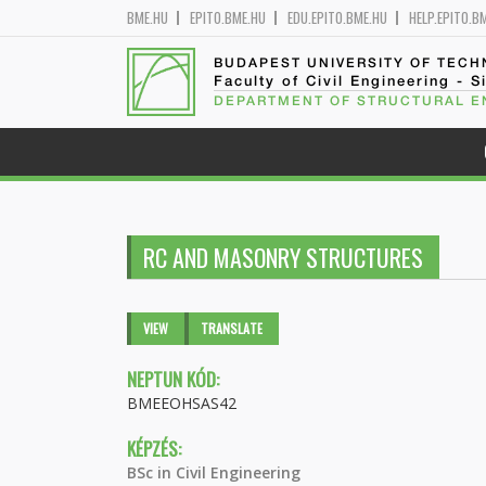
BME.HU
EPITO.BME.HU
EDU.EPITO.BME.HU
HELP.EPITO.B
BUDAPEST UNIVERSITY OF TEC
Faculty of Civil Engineering - S
DEPARTMENT OF STRUCTURAL E
RC AND MASONRY STRUCTURES
Primary tabs
VIEW
(ACTIVE
TRANSLATE
TAB)
NEPTUN KÓD:
BMEEOHSAS42
KÉPZÉS:
BSc in Civil Engineering