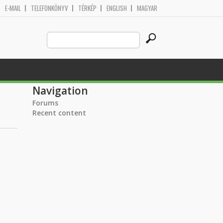
E-MAIL
TELEFONKÖNYV
TÉRKÉP
ENGLISH
MAGYAR
Search
Search form
this
site
Navigation
Forums
Recent content