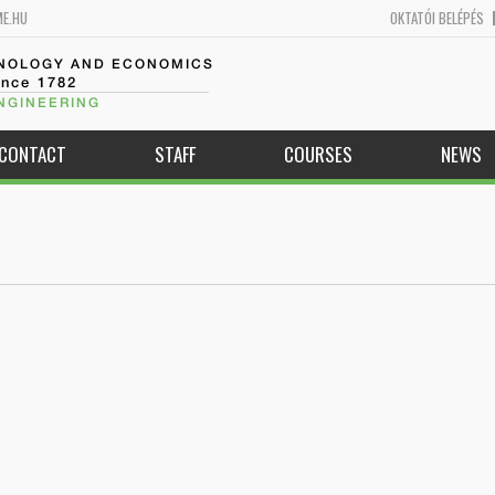
ME.HU
OKTATÓI BELÉPÉS
HNOLOGY AND ECONOMICS
ince 1782
NGINEERING
CONTACT
STAFF
COURSES
NEWS