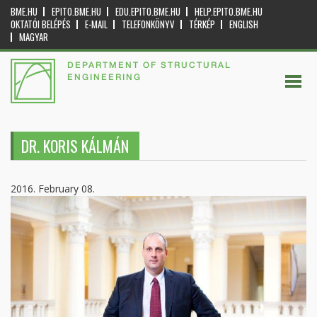
BME.HU
EPITO.BME.HU
EDU.EPITO.BME.HU
HELP.EPITO.BME.HU
OKTATÓI BELÉPÉS
E-MAIL
TELEFONKÖNYV
TÉRKÉP
ENGLISH
MAGYAR
DEPARTMENT OF STRUCTURAL
ENGINEERING
DR. KORIS KÁLMÁN
2016. February 08.