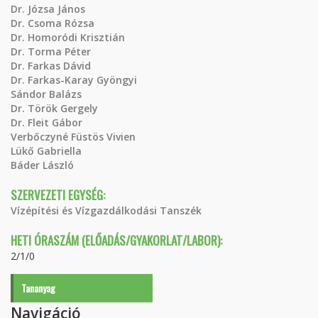
Dr. Józsa János
Dr. Csoma Rózsa
Dr. Homoródi Krisztián
Dr. Torma Péter
Dr. Farkas Dávid
Dr. Farkas-Karay Gyöngyi
Sándor Balázs
Dr. Török Gergely
Dr. Fleit Gábor
Verbőczyné Füstös Vivien
Lükő Gabriella
Báder László
SZERVEZETI EGYSÉG:
Vízépítési és Vízgazdálkodási Tanszék
HETI ÓRASZÁM (ELŐADÁS/GYAKORLAT/LABOR):
2/1/0
Tananyag
Navigáció