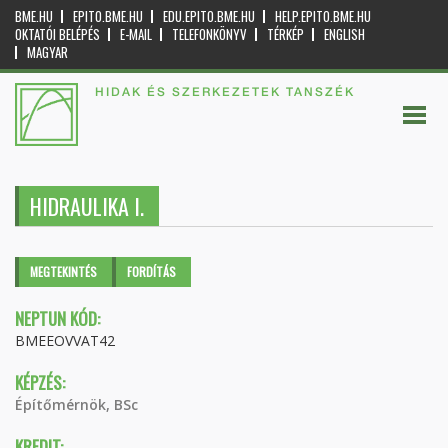
BME.HU
EPITO.BME.HU
EDU.EPITO.BME.HU
HELP.EPITO.BME.HU
OKTATÓI BELÉPÉS
E-MAIL
TELEFONKÖNYV
TÉRKÉP
ENGLISH
MAGYAR
HIDAK ÉS SZERKEZETEK TANSZÉK
HIDRAULIKA I.
Elsődleges fülek
MEGTEKINTÉS
(AKTÍV
FORDÍTÁS
FÜL)
NEPTUN KÓD:
BMEEOVVAT42
KÉPZÉS:
Építőmérnök, BSc
KREDIT: