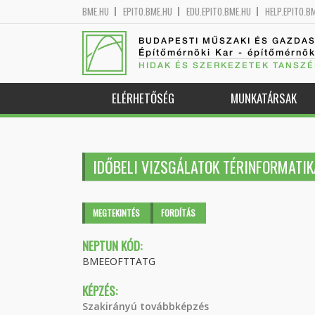
BME.HU
EPITO.BME.HU
EDU.EPITO.BME.HU
HELP.EPITO.B
BUDAPESTI MŰSZAKI ÉS GAZDA
Építőmérnöki Kar - építőmérnö
HIDAK ÉS SZERKEZETEK TANSZÉ
ELÉRHETŐSÉG
MUNKATÁRSAK
IDŐBELI VIZSGÁLATOK TÉRINFORMATIK
Elsődleges fülek
MEGTEKINTÉS
(AKTÍV
FORDÍTÁS
FÜL)
NEPTUN KÓD:
BMEEOFTTATG
KÉPZÉS:
Szakirányú továbbképzés