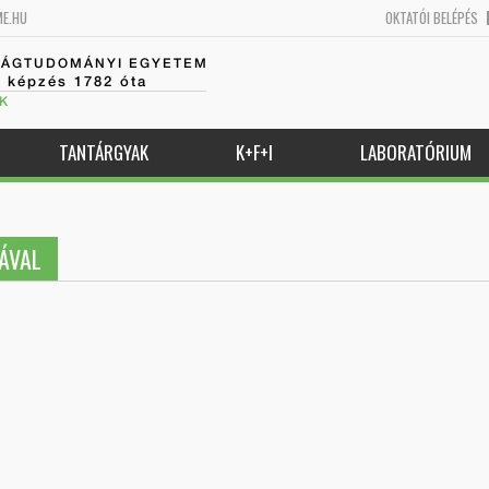
ME.HU
OKTATÓI BELÉPÉS
SÁGTUDOMÁNYI EGYETEM
k képzés 1782 óta
K
TANTÁRGYAK
K+F+I
LABORATÓRIUM
ÁVAL