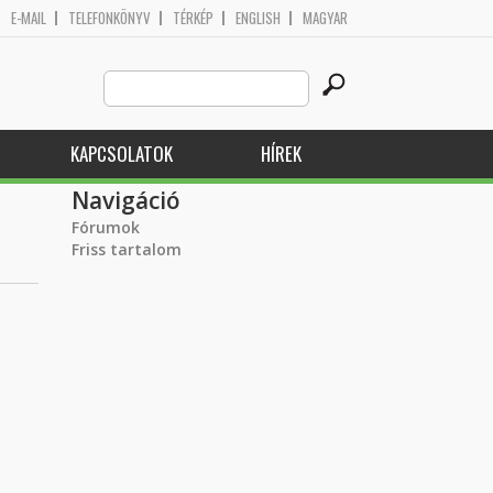
E-MAIL
TELEFONKÖNYV
TÉRKÉP
ENGLISH
MAGYAR
Search
Keresés űrlap
this
site
KAPCSOLATOK
HÍREK
Navigáció
Fórumok
Friss tartalom