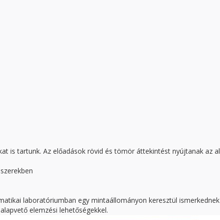
kat is tartunk. Az előadások rövid és tömör áttekintést nyújtanak az a
ndszerekben
formatikai laboratóriumban egy mintaállományon keresztül ismerkedne
 alapvető elemzési lehetőségekkel.