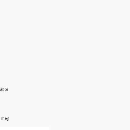
lábbi
k meg