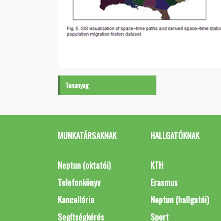
Tananyag
MUNKATÁRSAKNAK
HALLGATÓKNAK
Neptun (oktatói)
KTH
Telefonkönyv
Erasmus
Kancellária
Neptun (hallgatói)
Segítségkérés
Sport