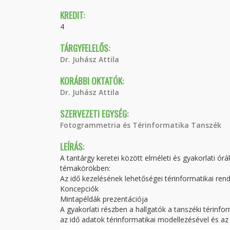
KREDIT:
4
TÁRGYFELELŐS:
Dr. Juhász Attila
KORÁBBI OKTATÓK:
Dr. Juhász Attila
SZERVEZETI EGYSÉG:
Fotogrammetria és Térinformatika Tanszék
LEÍRÁS:
A tantárgy keretei között elméleti és gyakorlati órá
témakörökben:
Az idő kezelésének lehetőségei térinformatikai re
Koncepciók
Mintapéldák prezentációja
A gyakorlati részben a hallgatók a tanszéki térin
az idő adatok térinformatikai modellezésével és az