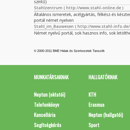
szintű)
Stahlzentrum
( http://www.stahl-online.de )
Általános ismeretek, acélgyártás, félkész-és készte
portál német nyelven
Stahl_im_Bauwesen
( http://www.stahl-info.d
Német nyelvű portál, sok hasznos info, sok letölth
© 2000-2011 BME Hidak és Szerkezetek Tanszék
MUNKATÁRSAKNAK
HALLGATÓKNAK
Neptun (oktatói)
KTH
Telefonkönyv
Erasmus
Kancellária
Neptun (hallgatói)
Segítségkérés
Sport