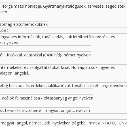
 -forgalmazó honlapja. Gyártmánykatalógusok, tervezési segédletek, 
lven
csomag építőmérnököknek.
de )
 Ingyenes információk, tanácsadás, sok letölthető tervezési- és
et nyelven
l , fotókkal, adatokkal (8400 híd)- német nyelven
termékeket és szolgáltatásokat kínál. Honlapján sok ingyenes
alapon, angolul.
geteg hasznos és érdekes publikációval, további linkkel - angol nyelven
, acélok felhasználása - oktatóanyag angol nyelven
, tervezés tűzteherre - magyar, angol ... nyelven
magyar, angol, német ...stb. nyelveken (régebbi, mint a NFATEC, ENV