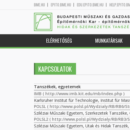
BME.HU
EPITO.BME.HU
EDU.EPITO.BME.HU
HELP.EPITO.B
BUDAPESTI MŰSZAKI ÉS GAZDA
Építőmérnöki Kar - építőmérnö
HIDAK ÉS SZERKEZETEK TANSZÉ
ELÉRHETŐSÉG
MUNKATÁRSAK
KAPCSOLATOK
Tanszékek, egyetemek
IMB
( http://www.imb.kit.edu/mb/index.php )
Karlsruher Institut für Technologie, Institut für 
POLSL
( http://www.polsl.pl/Wydzialy/RB/RB6/S
Sziléziai Műszaki Egyetem, Szerkezetek Tanszéke, 
POLSL2
( http://www.polsl.pl/Wydzialy/RB/RB3/S
Sziléziai Műszaki Egyetem, Utak és Hidak Tanszék,