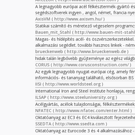
A legnagyobb európai acél félkésztermék-gyártó és
segédszoftverek ingyen , angol, német, francia nye
AxisVM
( http://www.axisvm.hu/ )
Statikai számító és méretező végeselem program
Bauen_mit_Stahl
( http://www.bauen-mit-stahl.
Magas- és hídépítés acél- és öszvérszerkezetekkel.
alkalmazási segédlet. további hasznos linkek - ném
brueckenweb
( http://www.brueckenweb.de )
hidak talán legbővebb gyűjteménye az egész világbó
CORUS
( http://www.corusconstruction.com/ )
Az egyik legnagyobb nyugat-európai cég, amely fém
információs- és tananyag található, elsősorban BS 
IISI
( http://www.worldsteel.org )
International Iron and Steel Institute honlapja, ren
ILSAP
( http://www.steeluniversity.org )
Acélgyártás, acélok tulajdonságai, félkésztermékek
NFATEC
( http://www.nfatec.com/enter.html )
Oktatóanyag az EC3 és EC4 kiválasztott fejezeteihez
SSEDTA
( http://www.ssedta.com )
Oktatóanyag az Eurocode 3 és 4 alkalmazásához - 