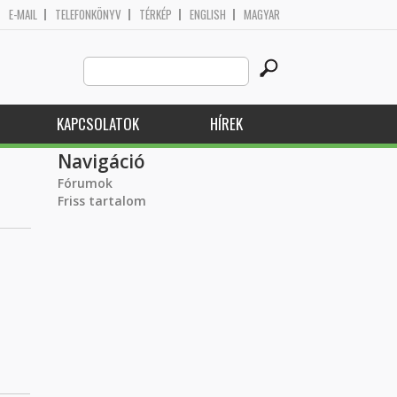
E-MAIL
TELEFONKÖNYV
TÉRKÉP
ENGLISH
MAGYAR
Search
Keresés űrlap
this
site
KAPCSOLATOK
HÍREK
Navigáció
Fórumok
Friss tartalom