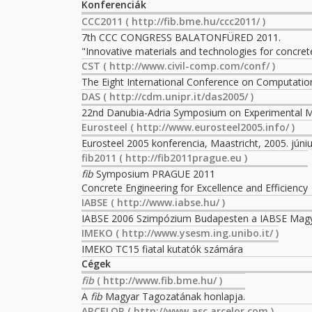
Konferenciák
CCC2011
( http://fib.bme.hu/ccc2011/ )
7th CCC CONGRESS BALATONFÜRED 2011.
"Innovative materials and technologies for concret
CST
( http://www.civil-comp.com/conf/ )
The Eight International Conference on Computatio
DAS
( http://cdm.unipr.it/das2005/ )
22nd Danubia-Adria Symposium on Experimental M
Eurosteel
( http://www.eurosteel2005.info/ )
Eurosteel 2005 konferencia, Maastricht, 2005. júniu
fib2011
( http://fib2011prague.eu )
fib
Symposium PRAGUE 2011
Concrete Engineering for Excellence and Efficiency
IABSE
( http://www.iabse.hu/ )
IABSE 2006 Szimpózium Budapesten a IABSE Magya
IMEKO
( http://www.ysesm.ing.unibo.it/ )
IMEKO TC15 fiatal kutatók számára
Cégek
fib
( http://www.fib.bme.hu/ )
A
fib
Magyar Tagozatának honlapja.
ARCELOR
( http://www.asc.arcelor.com )