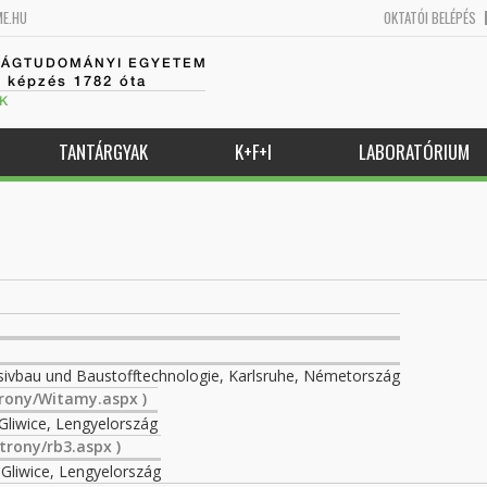
ME.HU
OKTATÓI BELÉPÉS
SÁGTUDOMÁNYI EGYETEM
k képzés 1782 óta
K
TANTÁRGYAK
K+F+I
LABORATÓRIUM
Massivbau und Baustofftechnologie, Karlsruhe, Németország
trony/Witamy.aspx )
Gliwice, Lengyelország
trony/rb3.aspx )
 Gliwice, Lengyelország