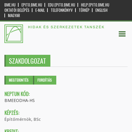
BME.HU
EPITO.BME.HU
EDU.EPITO.BME.HU
HELP.EPITO.BME.HU
OKTATÓI BELÉPÉS
E-MAIL
TELEFONKÖNYV
TÉRKÉP
ENGLISH
MAGYAR
HIDAK ÉS SZERKEZETEK TANSZÉK
SZAKDOLGOZAT
Elsődleges fülek
MEGTEKINTÉS
(AKTÍV
FORDÍTÁS
FÜL)
NEPTUN KÓD:
BMEEODHA-HS
KÉPZÉS:
Építőmérnök, BSc
KREDIT: