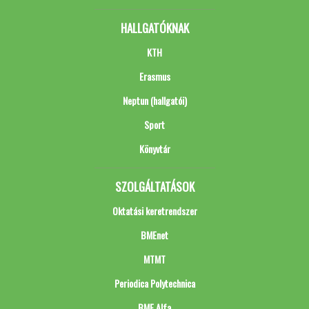
HALLGATÓKNAK
KTH
Erasmus
Neptun (hallgatói)
Sport
Könyvtár
SZOLGÁLTATÁSOK
Oktatási keretrendszer
BMEnet
MTMT
Periodica Polytechnica
BME Alfa