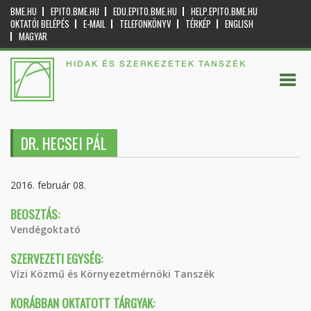
BME.HU
EPITO.BME.HU
EDU.EPITO.BME.HU
HELP.EPITO.BME.HU
OKTATÓI BELÉPÉS
E-MAIL
TELEFONKÖNYV
TÉRKÉP
ENGLISH
MAGYAR
HIDAK ÉS SZERKEZETEK TANSZÉK
DR. HECSEI PÁL
2016. február 08.
BEOSZTÁS:
Vendégoktató
SZERVEZETI EGYSÉG:
Vízi Közmű és Környezetmérnöki Tanszék
KORÁBBAN OKTATOTT TÁRGYAK: