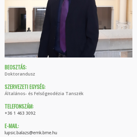
BEOSZTÁS:
Doktorandusz
SZERVEZETI EGYSÉG:
Általános- és Felsőgeodézia Tanszék
TELEFONSZÁM:
+36 1 463 3092
E-MAIL:
lupsic.balazs@emk.bme.hu