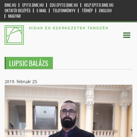
BME.HU
EPITO.BME.HU
EDU.EPITO.BME.HU
HELP.EPITO.BME.HU
OKTATÓI BELÉPÉS
E-MAIL
TELEFONKÖNYV
TÉRKÉP
ENGLISH
MAGYAR
HIDAK ÉS SZERKEZETEK TANSZÉK
LUPSIC BALÁZS
2019. február 25.