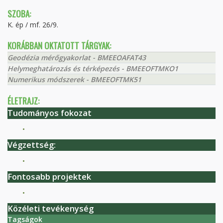
SZOBA:
K. ép / mf. 26/9.
KORÁBBAN OKTATOTT TÁRGYAK:
Geodézia mérőgyakorlat - BMEEOAFAT43
Helymeghatározás és térképezés - BMEEOFTMKO1
Numerikus módszerek - BMEEOFTMK51
ÉLETRAJZ:
Tudományos fokozat
Végzettség:
Fontosabb projektek
Közéleti tevékenység
Tagságok