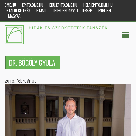
BME.HU
EPITO.BME.HU
EDU.EPITO.BME.HU
HELP.EPITO.BME.HU
OKTATÓI BELÉPÉS
E-MAIL
TELEFONKÖNYV
TÉRKÉP
ENGLISH
MAGYAR
HIDAK ÉS SZERKEZETEK TANSZÉK
DR. BÖGÖLY GYULA
2016. február 08.