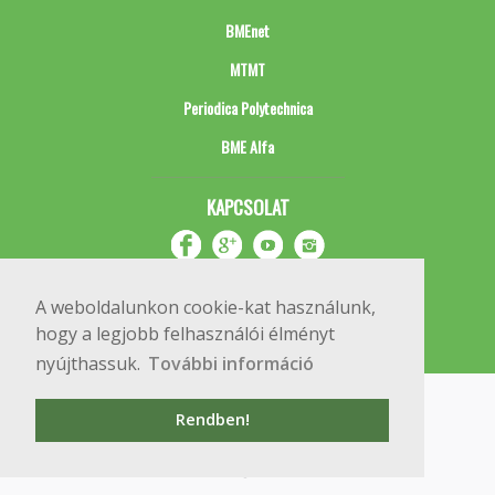
BMEnet
MTMT
Periodica Polytechnica
BME Alfa
KAPCSOLAT
A weboldalunkon cookie-kat használunk,
hogy a legjobb felhasználói élményt
nyújthassuk.
További információ
Impresszum
Copyright © 2020 BME Építőmérnöki Kar
Rendben!
1111 Budapest, Műegyetem rkp. 3.
+36 1 463 3531
webmester@emk.bme.hu