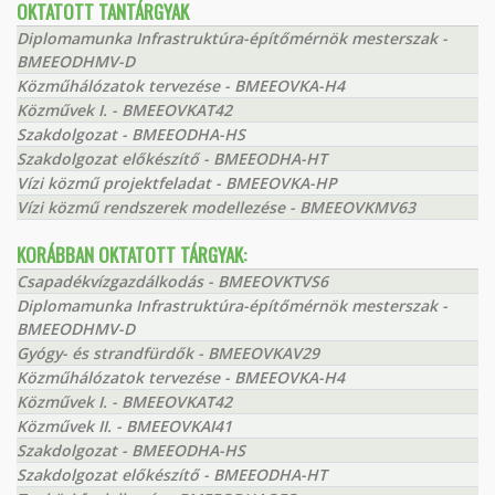
OKTATOTT TANTÁRGYAK
Diplomamunka Infrastruktúra-építőmérnök mesterszak -
BMEEODHMV-D
Közműhálózatok tervezése - BMEEOVKA-H4
Közművek I. - BMEEOVKAT42
Szakdolgozat - BMEEODHA-HS
Szakdolgozat előkészítő - BMEEODHA-HT
Vízi közmű projektfeladat - BMEEOVKA-HP
Vízi közmű rendszerek modellezése - BMEEOVKMV63
KORÁBBAN OKTATOTT TÁRGYAK:
Csapadékvízgazdálkodás - BMEEOVKTVS6
Diplomamunka Infrastruktúra-építőmérnök mesterszak -
BMEEODHMV-D
Gyógy- és strandfürdők - BMEEOVKAV29
Közműhálózatok tervezése - BMEEOVKA-H4
Közművek I. - BMEEOVKAT42
Közművek II. - BMEEOVKAI41
Szakdolgozat - BMEEODHA-HS
Szakdolgozat előkészítő - BMEEODHA-HT