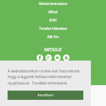
Oktatási keretrendszer
BMEnet
MTMT
Periodica Polytechnica
BME Alfa
KAPCSOLAT
A weboldalunkon cookie-kat használunk,
hogy a legjobb felhasználói élményt
nyújthassuk.
További információ
Impresszum
Copyright © 2020 BME Építőmérnöki Kar
Rendben!
1111 Budapest, Műegyetem rkp. 3.
+36 1 463 3531