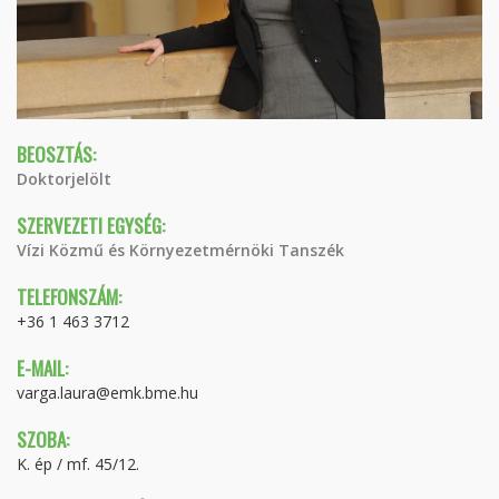
BEOSZTÁS:
Doktorjelölt
SZERVEZETI EGYSÉG:
Vízi Közmű és Környezetmérnöki Tanszék
TELEFONSZÁM:
+36 1 463 3712
E-MAIL:
varga.laura@emk.bme.hu
SZOBA:
K. ép / mf. 45/12.