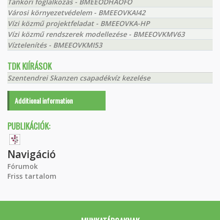
Tanköri foglalkozás - BMEEODHAOFO
Városi környezetvédelem - BMEEOVKAI42
Vízi közmű projektfeladat - BMEEOVKA-HP
Vízi közmű rendszerek modellezése - BMEEOVKMV63
Víztelenítés - BMEEOVKMI53
TDK KIÍRÁSOK
Szentendrei Skanzen csapadékvíz kezelése
Additional information
PUBLIKÁCIÓK:
Navigáció
Fórumok
Friss tartalom