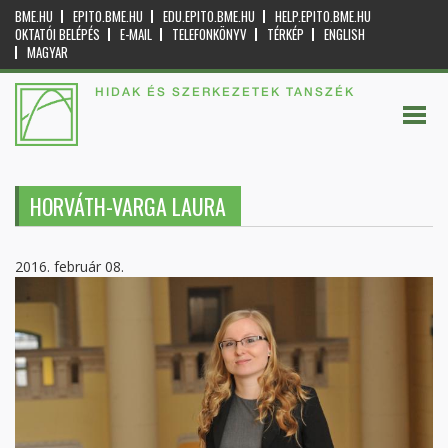
BME.HU
EPITO.BME.HU
EDU.EPITO.BME.HU
HELP.EPITO.BME.HU
OKTATÓI BELÉPÉS
E-MAIL
TELEFONKÖNYV
TÉRKÉP
ENGLISH
MAGYAR
HIDAK ÉS SZERKEZETEK TANSZÉK
HORVÁTH-VARGA LAURA
2016. február 08.