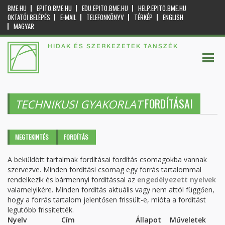
BME.HU
EPITO.BME.HU
EDU.EPITO.BME.HU
HELP.EPITO.BME.HU
OKTATÓI BELÉPÉS
E-MAIL
TELEFONKÖNYV
TÉRKÉP
ENGLISH
MAGYAR
HIDAK ÉS SZERKEZETEK TANSZÉK
FORDÍTÁSAI
TECHNIKUSI GYAKORLAT
Elsődleges fülek
MEGTEKINTÉS
FORDÍTÁS
(AKTÍV
FÜL)
A beküldött tartalmak fordításai fordítás csomagokba vannak
szervezve. Minden fordítási csomag egy forrás tartalommal
rendelkezik és bármennyi fordítással az
engedélyezett nyelvek
valamelyikére. Minden fordítás aktuális vagy nem attól függően,
hogy a forrás tartalom jelentősen frissült-e, mióta a fordítást
legutóbb frissítették.
Nyelv
Cím
Állapot
Műveletek