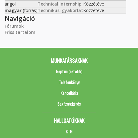
angol
Technical Internship
Közzétéve
magyar
(forrás)
Technikusi gyakorlat
Közzétéve
Navigáció
Fórumok
Friss tartalom
MUNKATÁRSAKNAK
Neptun (oktatói)
Telefonkönyv
Kancellária
Segítségkérés
HALLGATÓKNAK
KTH