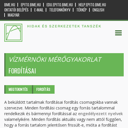
BME.HU
EPITO.BME.HU
EDU.EPITO.BME.HU
HELP.EPITO.BME.HU
OKTATÓI BELÉPÉS
E-MAIL
TELEFONKÖNYV
TÉRKÉP
ENGLISH
MAGYAR
HIDAK ÉS SZERKEZETEK TANSZÉK
VÍZMÉRNÖKI MÉRŐGYAKORLAT
FORDÍTÁSAI
Elsődleges fülek
MEGTEKINTÉS
FORDÍTÁS
(AKTÍV
FÜL)
A beküldött tartalmak fordításai fordítás csomagokba vannak
szervezve. Minden fordítási csomag egy forrás tartalommal
rendelkezik és bármennyi fordítással az
engedélyezett nyelvek
valamelyikére. Minden fordítás aktuális vagy nem attól függően,
hogy a forrás tartalom jelentősen frissült-e, mióta a fordítást