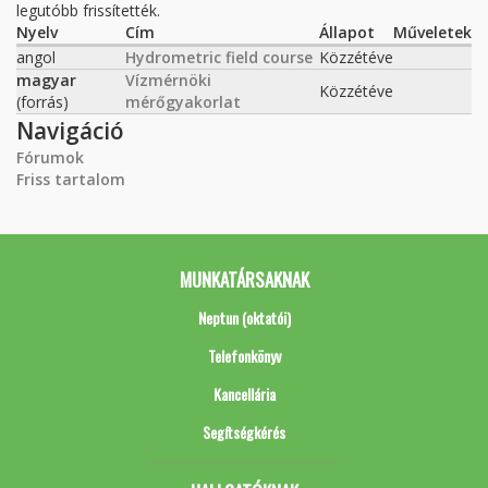
legutóbb frissítették.
Nyelv
Cím
Állapot
Műveletek
angol
Hydrometric field course
Közzétéve
magyar
Vízmérnöki
Közzétéve
(forrás)
mérőgyakorlat
Navigáció
Fórumok
Friss tartalom
MUNKATÁRSAKNAK
Neptun (oktatói)
Telefonkönyv
Kancellária
Segítségkérés