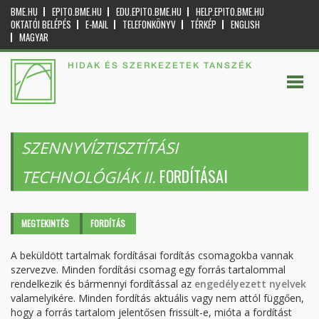
BME.HU
EPITO.BME.HU
EDU.EPITO.BME.HU
HELP.EPITO.BME.HU
OKTATÓI BELÉPÉS
E-MAIL
TELEFONKÖNYV
TÉRKÉP
ENGLISH
MAGYAR
HIDAK ÉS SZERKEZETEK TANSZÉK
SZENNYVÍZTISZTÍTÁSI
FORDÍTÁSAI
TECHNOLÓGIÁK II.
Elsődleges fülek
MEGTEKINTÉS
FORDÍTÁS
(AKTÍV
FÜL)
A beküldött tartalmak fordításai fordítás csomagokba vannak
szervezve. Minden fordítási csomag egy forrás tartalommal
rendelkezik és bármennyi fordítással az
engedélyezett nyelvek
valamelyikére. Minden fordítás aktuális vagy nem attól függően,
hogy a forrás tartalom jelentősen frissült-e, mióta a fordítást