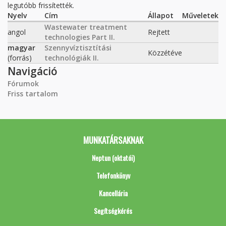
legutóbb frissítették.
Nyelv
Cím
Állapot
Műveletek
Wastewater treatment
angol
Rejtett
technologies Part II.
magyar
Szennyvíztisztítási
Közzétéve
(forrás)
technológiák II.
Navigáció
Fórumok
Friss tartalom
MUNKATÁRSAKNAK
Neptun (oktatói)
Telefonkönyv
Kancellária
Segítségkérés