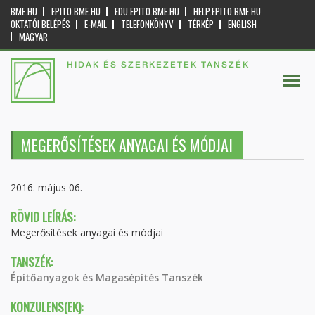
BME.HU
EPITO.BME.HU
EDU.EPITO.BME.HU
HELP.EPITO.BME.HU
OKTATÓI BELÉPÉS
E-MAIL
TELEFONKÖNYV
TÉRKÉP
ENGLISH
MAGYAR
HIDAK ÉS SZERKEZETEK TANSZÉK
MEGERŐSÍTÉSEK ANYAGAI ÉS MÓDJAI
2016. május 06.
RÖVID LEÍRÁS:
Megerősítések anyagai és módjai
TANSZÉK:
Építőanyagok és Magasépítés Tanszék
KONZULENS(EK):