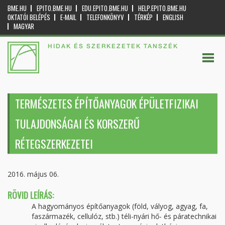
BME.HU
EPITO.BME.HU
EDU.EPITO.BME.HU
HELP.EPITO.BME.HU
OKTATÓI BELÉPÉS
E-MAIL
TELEFONKÖNYV
TÉRKÉP
ENGLISH
MAGYAR
HIDAK ÉS SZERKEZETEK TANSZÉK
TERMÉSZETES ÉPÍTŐANYAGOK ÉPÜLETFIZIKAI
TULAJDONSÁGAI ÉS KORSZERŰ
RÉTEGSZERKEZETEI
2016. május 06.
RÖVID LEÍRÁS:
A hagyományos építőanyagok (föld, vályog, agyag, fa,
faszármazék, cellulóz, stb.) téli-nyári hő- és páratechnikai