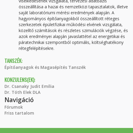
viselkedésének vizsgálata, tervezési adatbázis
összeállítása a hazai és nemzetközi ta­pasztalatok, illetve
saját laboratóriumi mérési eredmények alapján. A
hagyományos építőanyagokból összeállított réteges
szerkezetek épületfizikai működési elvének vizsgálata,
közelítő számítások és részletes szimulációk végzése, és
azok eredményei alapján javaslattétel az energetikai és
pára­technikai szempontból optimális, költséghatékony
rétegfelépítésekre.
TANSZÉK:
Építőanyagok és Magasépítés Tanszék
KONZULENS(EK):
Dr. Csanaky Judit Emília
Dr. Tóth Elek DLA
Navigáció
Fórumok
Friss tartalom