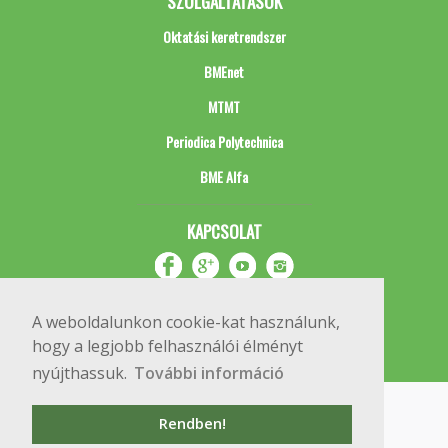
SZOLGÁLTATÁSOK
Oktatási keretrendszer
BMEnet
MTMT
Periodica Polytechnica
BME Alfa
KAPCSOLAT
A weboldalunkon cookie-kat használunk,
hogy a legjobb felhasználói élményt
nyújthassuk.
További információ
Impresszum
Copyright © 2020 BME Építőmérnöki Kar
Rendben!
1111 Budapest, Műegyetem rkp. 3.