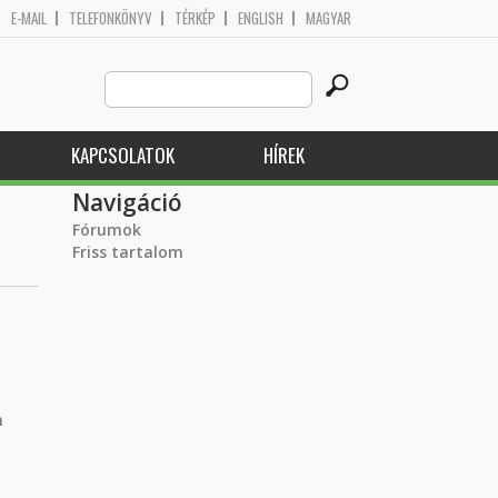
E-MAIL
TELEFONKÖNYV
TÉRKÉP
ENGLISH
MAGYAR
Search
Keresés űrlap
this
site
KAPCSOLATOK
HÍREK
Navigáció
Fórumok
Friss tartalom
n