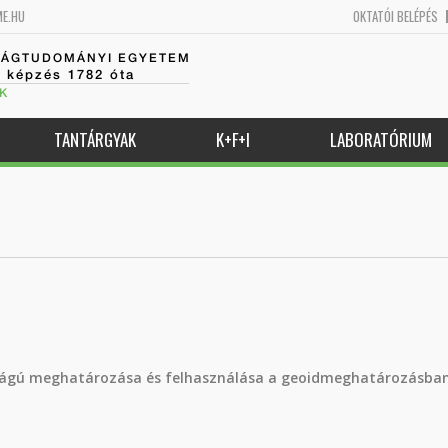
ME.HU
OKTATÓI BELÉPÉS
SÁGTUDOMÁNYI EGYETEM
k képzés 1782 óta
K
TANTÁRGYAK
K+F+I
LABORATÓRIUM
sságú meghatározása és felhasználása a geoidmeghatározásba