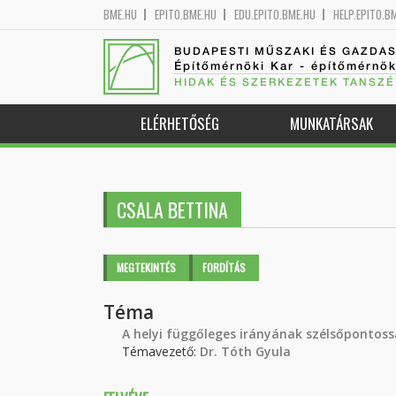
BME.HU
EPITO.BME.HU
EDU.EPITO.BME.HU
HELP.EPITO.B
BUDAPESTI MŰSZAKI ÉS GAZDA
Építőmérnöki Kar - építőmérnö
HIDAK ÉS SZERKEZETEK TANSZÉ
ELÉRHETŐSÉG
MUNKATÁRSAK
CSALA BETTINA
Elsődleges fülek
MEGTEKINTÉS
(AKTÍV
FORDÍTÁS
FÜL)
Téma
A helyi függőleges irányának szélsőponto
Témavezető:
Dr. Tóth Gyula