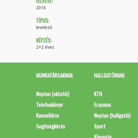
FELVÉVE:
2016
TÍPUS:
levelező
KÉPZÉS:
2+2 éves
MUNKATÁRSAKNAK
HALLGATÓKNAK
Neptun (oktatói)
KTH
Telefonkönyv
Erasmus
Kancellária
Neptun (hallgatói)
Segítségkérés
Sport
Könyvtár