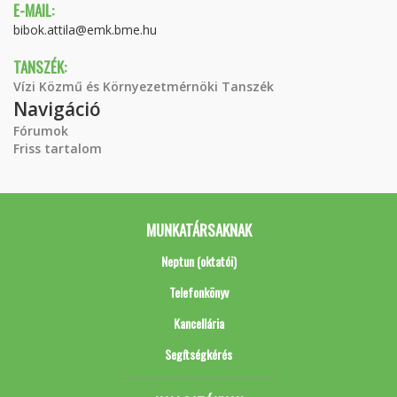
E-MAIL:
bibok.attila@emk.bme.hu
TANSZÉK:
Vízi Közmű és Környezetmérnöki Tanszék
Navigáció
Fórumok
Friss tartalom
MUNKATÁRSAKNAK
Neptun (oktatói)
Telefonkönyv
Kancellária
Segítségkérés