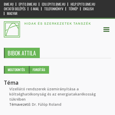
BME.HU
EPITO.BME.HU
EDU.EPITO.BME.HU
HELP.EPITO.BME.HU
OKTATÓI BELÉPÉS
E-MAIL
TELEFONKÖNYV
TÉRKÉP
ENGLISH
MAGYAR
HIDAK ÉS SZERKEZETEK TANSZÉK
BIBOK ATTILA
Elsődleges fülek
MEGTEKINTÉS
(AKTÍV
FORDÍTÁS
FÜL)
Téma
Vízellátó rendszerek üzemirányítása a
költséghatékonyság és az energiatakarékosság
tükrében
Témavezető:
Dr. Fülöp Roland