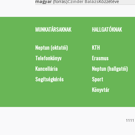
magyar
(forrás)
Czinder Balázs
Közzétéve
MUNKATÁRSAKNAK
HALLGATÓKNAK
Neptun (oktatói)
KTH
Telefonkönyv
Erasmus
Kancellária
Neptun (hallgatói)
Segítségkérés
Sport
Könyvtár
1111