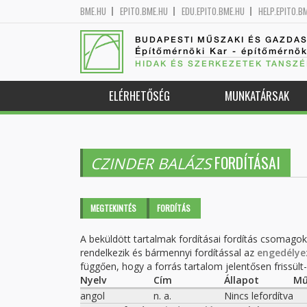
BME.HU
EPITO.BME.HU
EDU.EPITO.BME.HU
HELP.EPITO.B
BUDAPESTI MŰSZAKI ÉS GAZDA
Építőmérnöki Kar - építőmérnö
HIDAK ÉS SZERKEZETEK TANSZÉ
ELÉRHETŐSÉG
MUNKATÁRSAK
FORDÍTÁSAI
CZINDER BALÁZS
Elsődleges fülek
MEGTEKINTÉS
FORDÍTÁS
(AKTÍV
FÜL)
A beküldött tartalmak fordításai fordítás csomago
rendelkezik és bármennyi fordítással az
engedélye
függően, hogy a forrás tartalom jelentősen frissült-e
Nyelv
Cím
Állapot
Mű
angol
n. a.
Nincs lefordítva