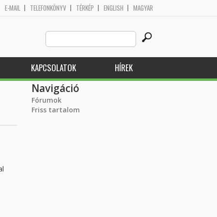
E-MAIL
TELEFONKÖNYV
TÉRKÉP
ENGLISH
MAGYAR
Search
Keresés űrlap
this
site
KAPCSOLATOK
HÍREK
Navigáció
Fórumok
Friss tartalom
al