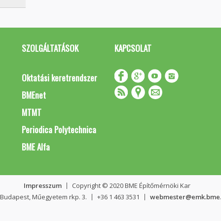
SZOLGÁLTATÁSOK
KAPCSOLAT
Oktatási keretrendszer
BMEnet
MTMT
Periodica Polytechnica
BME Alfa
Impresszum
Copyright © 2020 BME Építőmérnöki Kar
 Budapest, Műegyetem rkp. 3.
+36 1 463 3531
webmester@emk.bme