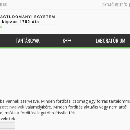
ME.HU
OKTATÓI BELÉPÉS
SÁGTUDOMÁNYI EGYETEM
k képzés 1782 óta
K
TANTÁRGYAK
K+F+I
LABORATÓRIUM
kba vannak szervezve. Minden fordítási csomag egy forrás tartalomm
zett nyelvek
valamelyikére. Minden fordítás aktuális vagy nem attól
, mióta a fordítást legutóbb frissítették.
veletek