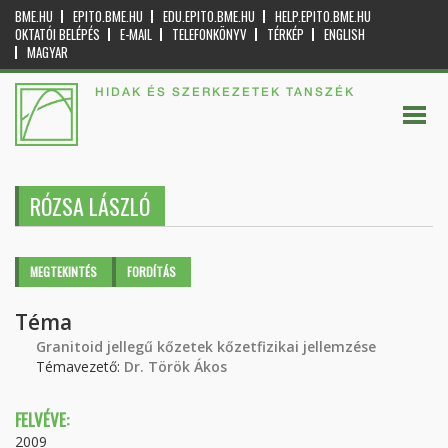
BME.HU
EPITO.BME.HU
EDU.EPITO.BME.HU
HELP.EPITO.BME.HU
OKTATÓI BELÉPÉS
E-MAIL
TELEFONKÖNYV
TÉRKÉP
ENGLISH
MAGYAR
HIDAK ÉS SZERKEZETEK TANSZÉK
RÓZSA LÁSZLÓ
Elsődleges fülek
MEGTEKINTÉS
(AKTÍV
FORDÍTÁS
FÜL)
Téma
Granitoid jellegű kőzetek kőzetfizikai jellemzése
Témavezető:
Dr. Török Ákos
FELVÉVE:
2009