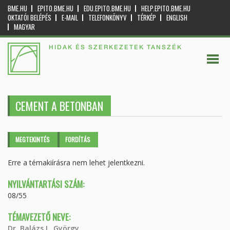
BME.HU
EPITO.BME.HU
EDU.EPITO.BME.HU
HELP.EPITO.BME.HU
OKTATÓI BELÉPÉS
E-MAIL
TELEFONKÖNYV
TÉRKÉP
ENGLISH
MAGYAR
HIDAK ÉS SZERKEZETEK TANSZÉK
CEMENT A BETONBAN
Elsődleges fülek
MEGTEKINTÉS
(AKTÍV
FORDÍTÁS
FÜL)
Erre a témakiírásra nem lehet jelentkezni.
NYILVÁNTARTÁSI SZÁM:
08/55
TÉMAVEZETŐ NEVE:
Dr. Balázs L. György