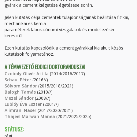
gyárak a cement kiégetése égetésese során.
Jelen kutatás célja cementek tulajdonságainak beállítása fizikai,
mechanikai és kémia
paraméterek laboratóriumi vizsgálatok és modellezésén
keresztül.
Ezen kutatás kapcsolódik a cementgyárakkal kialakult közös
kutatások folyamatához.
A TÉMAVEZETŐ EDDIGI DOKTORANDUSZAI
Czoboly Olivér Attila
(2014/2016/2017)
Schaul Péter
(2016//)
Sólyom Sándor
(2015/2018/2021)
Balogh Tamás
(2010//)
Mezei Sándor
(2008//)
Lublóy Éva Eszter
(2001//)
Alimrani Naser
(2017/2020/2021)
Thajeel Marwah Manea
(2021/2025/2025)
STÁTUSZ:
régi