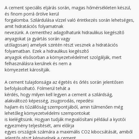
A cement speciális eljárás során, magas hőmérsékleten készül,
és finom porrá őrölve kerül
forgalomba. Szilárdulása vízzel való érintkezés során lehetséges,
amit hidratációs folyamatnak
nevezünk. A cementhez adagolhatunk hidraulikus kiegészítő
anyagokat (a gyártás során vagy
utólagosan) amelyek szintén részt vesznek a hidratációs
folyamatban. Ezek a hidraulikus kiegészítő
anyagok elsősorban a környezetvédelmet szolgálják, mert
felhasználásra kerülnek és nem a
környezetet károsítják.
A cement tulajdonsága az égetés és őrlés során jelentősen
befolyásolható. Fölmerül tehát a
kérdés, hogy milyen kell legyen a cement a szilárdság,
alakváltozó képesség, zsugorodás, repedési
hajlam és tűzállóság szempontjából, amin túlmenően még
lehetőleg környezetvédelmi szempontokat
is kielégítsünk. Hogyan tudják megvalósítani például a kyotói
egyezmény teljesítését, ami előírja
egyes országok számára a maximális CO2 kibocsátását, amiből
jelentős részt képviselnek a cement