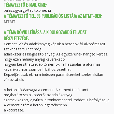
TÉMAVEZETŐ E-MAIL CÍME:
balazs.gyorgy@epito.bme.hu
A TÉMAVEZETŐ TELJES PUBLIKÁCIÓS LISTÁJA AZ MTMT-BEN:
MTMT
A TÉMA RÖVID LEÍRÁSA, A KIDOLGOZANDÓ FELADAT
RÉSZLETEZÉSE:
Cement, víz és adalékanyag képzik a betonok fő alkotórészeit.
Ezekhez társulhat még
adalékszer és kiegészítő anyag. Az egyszerűnek hangzó kérdés,
hogy ezen néhány anyag keverékéből
hogyan készíthetünk építőmérnöki felhasználásra alkalmas
keveréket már számos hibához vezethet.
Képzeljük csak el, ha mindezen paramétereket széles skálán
változtatjuk.
A beton kötőanyaga a cement. A cement tehát ami
meghatározza a kötőerőt az adalékanyag
szemek között, egyúttal a tönkremeneteli módot is befolyásolja.
A cement ezért a beton legértékesebb
alkotórésze.