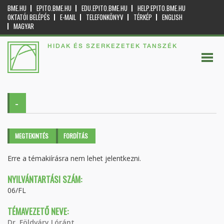
BME.HU
EPITO.BME.HU
EDU.EPITO.BME.HU
HELP.EPITO.BME.HU
OKTATÓI BELÉPÉS
E-MAIL
TELEFONKÖNYV
TÉRKÉP
ENGLISH
MAGYAR
HIDAK ÉS SZERKEZETEK TANSZÉK
-
Elsődleges fülek
MEGTEKINTÉS
(AKTÍV
FORDÍTÁS
FÜL)
Erre a témakiírásra nem lehet jelentkezni.
NYILVÁNTARTÁSI SZÁM:
06/FL
TÉMAVEZETŐ NEVE:
Dr. Földváry Lóránt