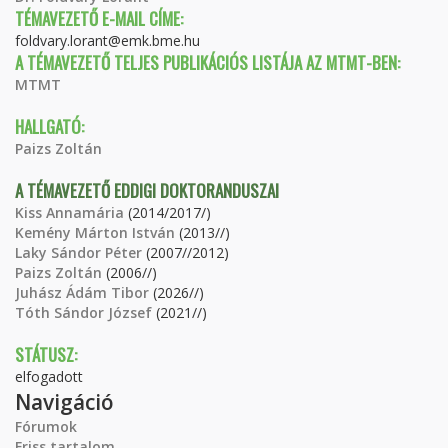
TÉMAVEZETŐ E-MAIL CÍME:
foldvary.lorant@emk.bme.hu
A TÉMAVEZETŐ TELJES PUBLIKÁCIÓS LISTÁJA AZ MTMT-BEN:
MTMT
HALLGATÓ:
Paizs Zoltán
A TÉMAVEZETŐ EDDIGI DOKTORANDUSZAI
Kiss Annamária
(2014/2017/)
Kemény Márton István
(2013//)
Laky Sándor Péter
(2007//2012)
Paizs Zoltán
(2006//)
Juhász Ádám Tibor
(2026//)
Tóth Sándor József
(2021//)
STÁTUSZ:
elfogadott
Navigáció
Fórumok
Friss tartalom