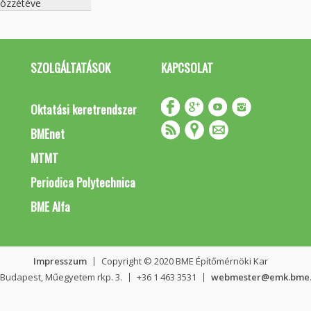
özzétéve
SZOLGÁLTATÁSOK
KAPCSOLAT
Oktatási keretrendszer
BMEnet
MTMT
Periodica Polytechnica
BME Alfa
Impresszum
Copyright © 2020 BME Építőmérnöki Kar
 Budapest, Műegyetem rkp. 3.
+36 1 463 3531
webmester@emk.bme