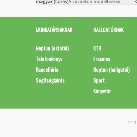
magyar
(forrás)
A vasbeton modellezése
K
MUNKATÁRSAKNAK
HALLGATÓKNAK
Neptun (oktatói)
KTH
Telefonkönyv
Erasmus
Kancellária
Neptun (hallgatói)
Segítségkérés
Sport
Könyvtár
1111