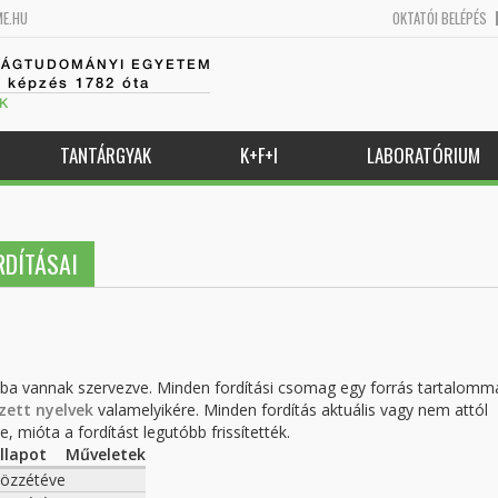
ME.HU
OKTATÓI BELÉPÉS
SÁGTUDOMÁNYI EGYETEM
k képzés 1782 óta
K
TANTÁRGYAK
K+F+I
LABORATÓRIUM
DÍTÁSAI
kba vannak szervezve. Minden fordítási csomag egy forrás tartalomm
zett nyelvek
valamelyikére. Minden fordítás aktuális vagy nem attól
, mióta a fordítást legutóbb frissítették.
llapot
Műveletek
özzétéve