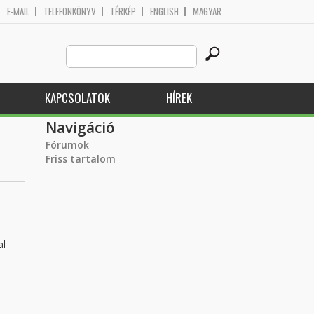
E-MAIL
TELEFONKÖNYV
TÉRKÉP
ENGLISH
MAGYAR
Search
Keresés űrlap
this
site
KAPCSOLATOK
HÍREK
Navigáció
Fórumok
Friss tartalom
al