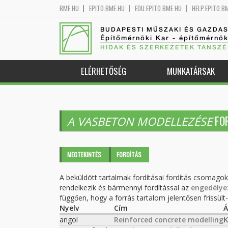
BME.HU
EPITO.BME.HU
EDU.EPITO.BME.HU
HELP.EPITO.B
BUDAPESTI MŰSZAKI ÉS GAZDA
Építőmérnöki Kar - építőmérnö
HIDAK ÉS SZERKEZETEK TANSZÉ
ELÉRHETŐSÉG
MUNKATÁRSAK
FOR
A VASBETON MODELLEZÉSE
Elsődleges fülek
MEGTEKINTÉS
FORDÍTÁS
(AKTÍV
FÜL)
A beküldött tartalmak fordításai fordítás csomago
rendelkezik és bármennyi fordítással az
engedélye
függően, hogy a forrás tartalom jelentősen frissült-e
Nyelv
Cím
Á
angol
Reinforced concrete modelling
K