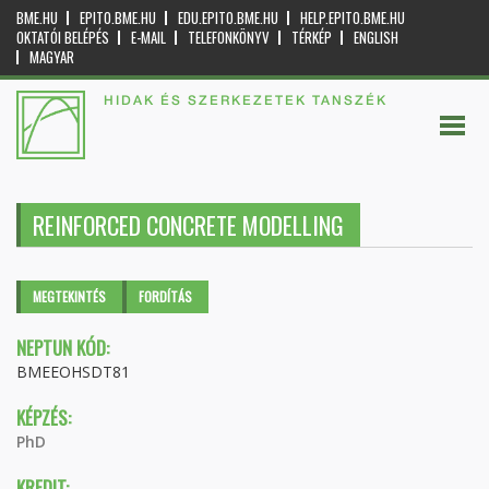
BME.HU
EPITO.BME.HU
EDU.EPITO.BME.HU
HELP.EPITO.BME.HU
OKTATÓI BELÉPÉS
E-MAIL
TELEFONKÖNYV
TÉRKÉP
ENGLISH
MAGYAR
HIDAK ÉS SZERKEZETEK TANSZÉK
REINFORCED CONCRETE MODELLING
Elsődleges fülek
MEGTEKINTÉS
(AKTÍV
FORDÍTÁS
FÜL)
NEPTUN KÓD:
BMEEOHSDT81
KÉPZÉS:
PhD
KREDIT: