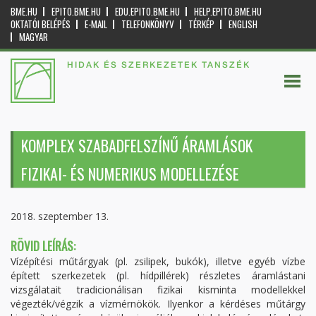
BME.HU
EPITO.BME.HU
EDU.EPITO.BME.HU
HELP.EPITO.BME.HU
OKTATÓI BELÉPÉS
E-MAIL
TELEFONKÖNYV
TÉRKÉP
ENGLISH
MAGYAR
HIDAK ÉS SZERKEZETEK TANSZÉK
KOMPLEX SZABADFELSZÍNŰ ÁRAMLÁSOK
FIZIKAI- ÉS NUMERIKUS MODELLEZÉSE
2018. szeptember 13.
RÖVID LEÍRÁS:
Vízépítési műtárgyak (pl. zsilipek, bukók), illetve egyéb vízbe
épített szerkezetek (pl. hídpillérek) részletes áramlástani
vizsgálatait tradicionálisan fizikai kisminta modellekkel
végezték/végzik a vízmérnökök. Ilyenkor a kérdéses műtárgy