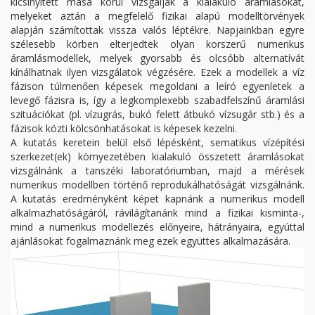
kicsinyített mása körül vizsgálják a kialakuló áramlásokat,
melyeket aztán a megfelelő fizikai alapú modelltörvények
alapján számítottak vissza valós léptékre. Napjainkban egyre
szélesebb körben elterjedtek olyan korszerű numerikus
áramlásmodellek, melyek gyorsabb és olcsóbb alternatívát
kínálhatnak ilyen vizsgálatok végzésére. Ezek a modellek a víz
fázison túlmenően képesek megoldani a leíró egyenletek a
levegő fázisra is, így a legkomplexebb szabadfelszínű áramlási
szituációkat (pl. vízugrás, bukó felett átbukó vízsugár stb.) és a
fázisok közti kölcsönhatásokat is képesek kezelni.
A kutatás keretein belül első lépésként, sematikus vízépítési
szerkezet(ek) környezetében kialakuló összetett áramlásokat
vizsgálnánk a tanszéki laboratóriumban, majd a mérések
numerikus modellben történő reprodukálhatóságát vizsgálnánk.
A kutatás eredményként képet kapnánk a numerikus modell
alkalmazhatóságáról, rávilágítanánk mind a fizikai kisminta-,
mind a numerikus modellezés előnyeire, hátrányaira, egyúttal
ajánlásokat fogalmaznánk meg ezek együttes alkalmazására.