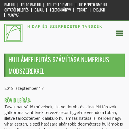
BME.HU
EPITO.BME.HU
EDU.EPITO.BME.HU
HELP.EPITO.BME.HU
OKTATÓI BELÉPÉS
E-MAIL
TELEFONKÖNYV
TÉRKÉP
ENGLISH
MAGYAR
HIDAK ÉS SZERKEZETEK TANSZÉK
HULLÁMFELFUTÁS SZÁMÍTÁSA NUMERIKUS
MÓDSZEREKKEL
2018. szeptember 17.
RÖVID LEÍRÁS:
Tavak partvédő műveinek, illetve domb- és síkvidéki tározók
gátkorona szintjének tervezésekor figyelme veendő a tóban,
illetve tározótérben kialakuló hullámzás hatása is. Kellően nagy
vihar esetén, a szél hatására akár több deciméteres hullámok is