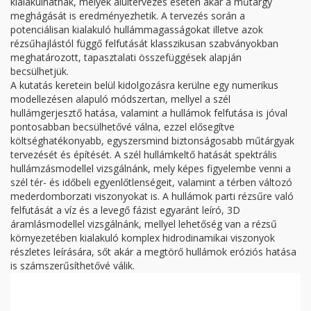
kialakulhatnak, melyek alultervezés esetén akár a műtárgy
meghágását is eredményezhetik. A tervezés során a
potenciálisan kialakuló hullámmagasságokat illetve azok
rézsűhajlástól függő felfutását klasszikusan szabványokban
meghatározott, tapasztalati összefüggések alapján
becsülhetjük.
A kutatás keretein belül kidolgozásra kerülne egy numerikus
modellezésen alapuló módszertan, mellyel a szél
hullámgerjesztő hatása, valamint a hullámok felfutása is jóval
pontosabban becsülhetővé válna, ezzel elősegítve
költséghatékonyabb, egyszersmind biztonságosabb műtárgyak
tervezését és építését. A szél hullámkeltő hatását spektrális
hullámzásmodellel vizsgálnánk, mely képes figyelembe venni a
szél tér- és időbeli egyenlőtlenségeit, valamint a térben változó
mederdomborzati viszonyokat is. A hullámok parti rézsűre való
felfutását a víz és a levegő fázist egyaránt leíró, 3D
áramlásmodellel vizsgálnánk, mellyel lehetőség van a rézsű
környezetében kialakuló komplex hidrodinamikai viszonyok
részletes leírására, sőt akár a megtörő hullámok eróziós hatása
is számszerűsíthetővé válik.