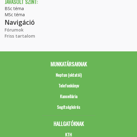
JAVASOLT SZINT:
BSc téma
MSc téma
Navigáció
Fórumok
Friss tartalom
MUNKATÁRSAKNAK
Neptun (oktatói)
Telefonkönyv
Kancellária
Segítségkérés
HALLGATÓKNAK
KTH