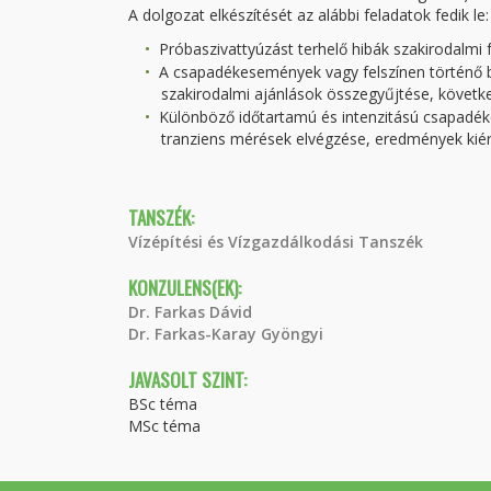
A dolgozat elkészítését az alábbi feladatok fedik le:
Próbaszivattyúzást terhelő hibák szakirodalmi f
A csapadékesemények vagy felszínen történő b
szakirodalmi ajánlások összegyűjtése, követk
Különböző időtartamú és intenzitású csapadé
tranziens mérések elvégzése, eredmények kiér
TANSZÉK:
Vízépítési és Vízgazdálkodási Tanszék
KONZULENS(EK):
Dr. Farkas Dávid
Dr. Farkas-Karay Gyöngyi
JAVASOLT SZINT:
BSc téma
MSc téma