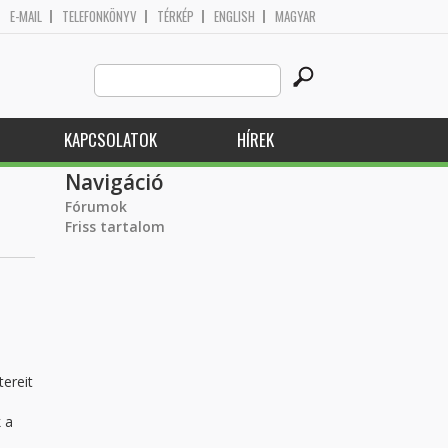
E-MAIL
TELEFONKÖNYV
TÉRKÉP
ENGLISH
MAGYAR
Search
Keresés űrlap
this
site
KAPCSOLATOK
HÍREK
Navigáció
Fórumok
Friss tartalom
tereit
 a