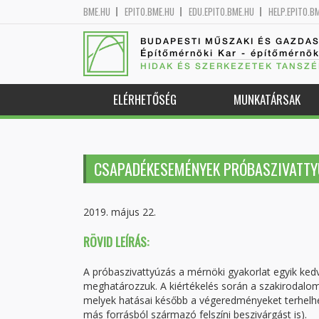
BME.HU
EPITO.BME.HU
EDU.EPITO.BME.HU
HELP.EPITO.B
BUDAPESTI MŰSZAKI ÉS GAZDA
Építőmérnöki Kar - építőmérnö
HIDAK ÉS SZERKEZETEK TANSZÉ
ELÉRHETŐSÉG
MUNKATÁRSAK
CSAPADÉKESEMÉNYEK PRÓBASZIVATTY
2019. május 22.
RÖVID LEÍRÁS:
A próbaszivattyúzás a mérnöki gyakorlat egyik kedvel
meghatározzuk. A kiértékelés során a szakirodalom
melyek hatásai később a végeredményeket terhelhet
más forrásból származó felszíni beszivárgást is).