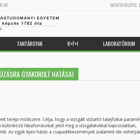
ME.HU
OKTATÓI BELÉPÉS
SÁGTUDOMÁNYI EGYETEM
k képzés 1782 óta
K
TANTÁRGYAK
K+F+I
LABORATÓRIUM
ÚZÁSRA GYAKOROLT HATÁSAI
t terepi módszere. Célja, hogy a vizsgált víztartó talajfizikai paramé
 különböző hibaforrásokat jelöl meg a vizsgálatokkal kapcsolatban,
ik. Az egyik ilyen hatás a csapadékesemények (valamint ide vehetjük