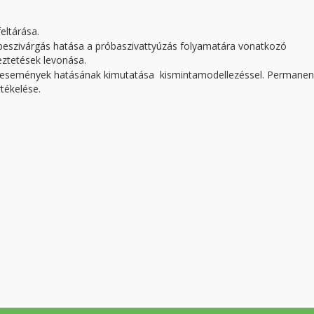
eltárása.
eszivárgás hatása a próbaszivattyúzás folyamatára vonatkozó
eztetések levonása.
kesemények hatásának kimutatása kismintamodellezéssel. Permanen
tékelése.