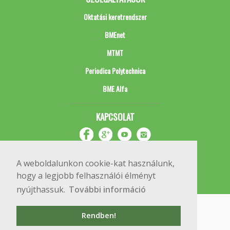
Oktatási keretrendszer
BMEnet
MTMT
Periodica Polytechnica
BME Alfa
KAPCSOLAT
A weboldalunkon cookie-kat használunk,
hogy a legjobb felhasználói élményt
nyújthassuk.
További információ
Impresszum
Copyright © 2020 BME Építőmérnöki Kar
Rendben!
1111 Budapest, Műegyetem rkp. 3.