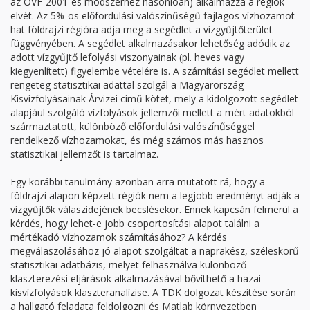
az OVF-2001-es módszerhez hasonlóan) alkalmazza a régiók
elvét. Az 5%-os előfordulási valószínűségű fajlagos vízhozamot
hat földrajzi régióra adja meg a segédlet a vízgyűjtőterület
függvényében. A segédlet alkalmazásakor lehetőség adódik az
adott vízgyűjtő lefolyási viszonyainak (pl. heves vagy
kiegyenlített) figyelembe vételére is. A számítási segédlet mellett
rengeteg statisztikai adattal szolgál a Magyarország
Kisvízfolyásainak Árvizei című kötet, mely a kidolgozott segédlet
alapjául szolgáló vízfolyások jellemzői mellett a mért adatokból
származtatott, különböző előfordulási valószínűséggel
rendelkező vízhozamokat, és még számos más hasznos
statisztikai jellemzőt is tartalmaz.
Egy korábbi tanulmány azonban arra mutatott rá, hogy a
földrajzi alapon képzett régiók nem a legjobb eredményt adják a
vízgyűjtők válaszidejének becslésekor. Ennek kapcsán felmerül a
kérdés, hogy lehet-e jobb csoportosítási alapot találni a
mértékadó vízhozamok számításához? A kérdés
megválaszolásához jó alapot szolgáltat a naprakész, széleskörű
statisztikai adatbázis, melyet felhasználva különböző
klaszterezési eljárások alkalmazásával bővíthető a hazai
kisvízfolyások klaszteranalízise. A TDK dolgozat készítése során
a hallgató feladata feldolgozni és Matlab környezetben