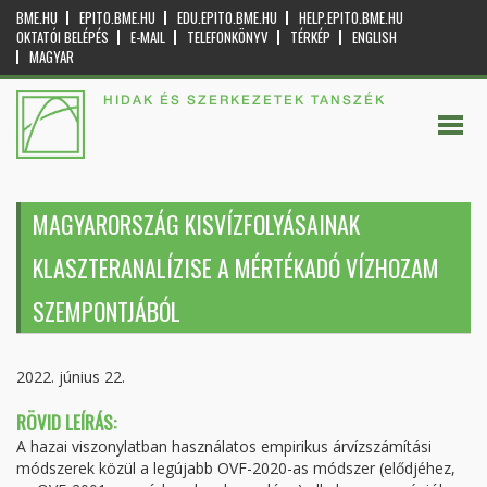
BME.HU
EPITO.BME.HU
EDU.EPITO.BME.HU
HELP.EPITO.BME.HU
OKTATÓI BELÉPÉS
E-MAIL
TELEFONKÖNYV
TÉRKÉP
ENGLISH
MAGYAR
HIDAK ÉS SZERKEZETEK TANSZÉK
MAGYARORSZÁG KISVÍZFOLYÁSAINAK
KLASZTERANALÍZISE A MÉRTÉKADÓ VÍZHOZAM
SZEMPONTJÁBÓL
2022. június 22.
RÖVID LEÍRÁS:
A hazai viszonylatban használatos empirikus árvízszámítási
módszerek közül a legújabb OVF-2020-as módszer (elődjéhez,