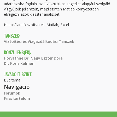
adatbázisba foglalni az OVF-2020-as segédlet alapjául szolgáló
vízgyűjtők jellemzőit, majd szintén Matlab környezetben
elvégezni azok klaszter analízisét.
Használandó szoftverek: Matlab, Excel
TANSZÉK:
Vízépítési és Vízgazdálkodási Tanszék
KONZULENS(EK):
Horváthné Dr. Nagy Eszter Dóra
Dr. Koris Kálmán
JAVASOLT SZINT:
BSc téma
Navigáció
Fórumok
Friss tartalom