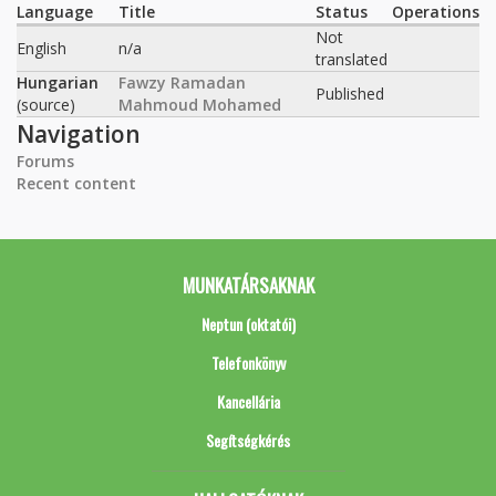
Language
Title
Status
Operations
Not
English
n/a
translated
Hungarian
Fawzy Ramadan
Published
(source)
Mahmoud Mohamed
Navigation
Forums
Recent content
MUNKATÁRSAKNAK
Neptun (oktatói)
Telefonkönyv
Kancellária
Segítségkérés