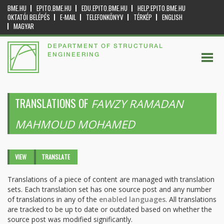
BME.HU
EPITO.BME.HU
EDU.EPITO.BME.HU
HELP.EPITO.BME.HU
OKTATÓI BELÉPÉS
E-MAIL
TELEFONKÖNYV
TÉRKÉP
ENGLISH
MAGYAR
DEPARTMENT OF STRUCTURAL
ENGINEERING
TRANSLATIONS OF
FAWZY RAMADAN
MAHMOUD MOHAMED
Primary tabs
VIEW
TRANSLATE
(ACTIVE
TAB)
Translations of a piece of content are managed with translation
sets. Each translation set has one source post and any number
of translations in any of the
enabled languages
. All translations
are tracked to be up to date or outdated based on whether the
source post was modified significantly.