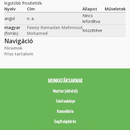
legutóbb frissítették.
Nyelv
Cím
Állapot
Műveletek
Nincs
angol
n. a.
lefordítva
magyar
Fawzy Ramadan Mahmoud
Közzétéve
(forrás)
Mohamed
Navigáció
Fórumok
Friss tartalom
MUNKATÁRSAKNAK
Neptun (oktatói)
Telefonkönyv
Kancellária
Segítségkérés