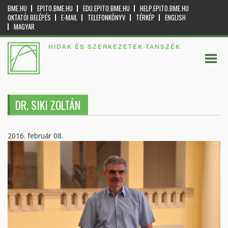
BME.HU
EPITO.BME.HU
EDU.EPITO.BME.HU
HELP.EPITO.BME.HU
OKTATÓI BELÉPÉS
E-MAIL
TELEFONKÖNYV
TÉRKÉP
ENGLISH
MAGYAR
HIDAK ÉS SZERKEZETEK TANSZÉK
DR. SIKI ZOLTÁN
2016. február 08.