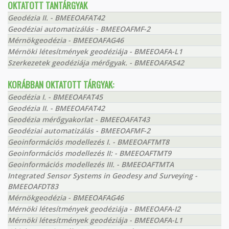
OKTATOTT TANTÁRGYAK
Geodézia II. - BMEEOAFAT42
Geodéziai automatizálás - BMEEOAFMF-2
Mérnökgeodézia - BMEEOAFAG46
Mérnöki létesítmények geodéziája - BMEEOAFA-L1
Szerkezetek geodéziája mérőgyak. - BMEEOAFAS42
KORÁBBAN OKTATOTT TÁRGYAK:
Geodézia I. - BMEEOAFAT45
Geodézia II. - BMEEOAFAT42
Geodézia mérőgyakorlat - BMEEOAFAT43
Geodéziai automatizálás - BMEEOAFMF-2
Geoinformációs modellezés I. - BMEEOAFTMT8
Geoinformációs modellezés II: - BMEEOAFTMT9
Geoinformációs modellezés III. - BMEEOAFTMTA
Integrated Sensor Systems in Geodesy and Surveying -
BMEEOAFDT83
Mérnökgeodézia - BMEEOAFAG46
Mérnöki létesítmények geodéziája - BMEEOAFA-I2
Mérnöki létesítmények geodéziája - BMEEOAFA-L1