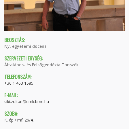
BEOSZTÁS:
Ny. egyetemi docens
SZERVEZETI EGYSÉG:
Általános- és Felsőgeodézia Tanszék
TELEFONSZÁM:
+36 1 463 1585
E-MAIL:
siki.zoltan@emk.bme.hu
SZOBA:
K. ép / mf. 26/4.