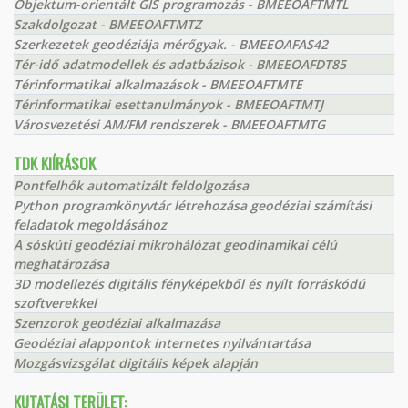
Objektum-orientált GIS programozás - BMEEOAFTMTL
Szakdolgozat - BMEEOAFTMTZ
Szerkezetek geodéziája mérőgyak. - BMEEOAFAS42
Tér-idő adatmodellek és adatbázisok - BMEEOAFDT85
Térinformatikai alkalmazások - BMEEOAFTMTE
Térinformatikai esettanulmányok - BMEEOAFTMTJ
Városvezetési AM/FM rendszerek - BMEEOAFTMTG
TDK KIÍRÁSOK
Pontfelhők automatizált feldolgozása
Python programkönyvtár létrehozása geodéziai számítási
feladatok megoldásához
A sóskúti geodéziai mikrohálózat geodinamikai célú
meghatározása
3D modellezés digitális fényképekből és nyílt forráskódú
szoftverekkel
Szenzorok geodéziai alkalmazása
Geodéziai alappontok internetes nyilvántartása
Mozgásvizsgálat digitális képek alapján
KUTATÁSI TERÜLET: