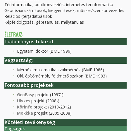
Térinformatika, adatkonverziók, internetes térinformatika
Geodéziai számítások, kiegyenlítések, műszer/szenzor vezérlés
Relációs (tér)adatbázisok
Képfeldolgozás, gépi tanulás, mélytanulás
ÉLETRAJZ:
Tudományos fokozat
Egyetemi doktor (BME 1996)
Végzettség:
Mérnöki matematika szakmérnök (BME 1986)
Okl. építőmérnök, földmérő szakon (BME 1983)
Fontosabb projektek
GeoEasy
projekt (1997-)
Ulyxes
projekt (2008-)
Körinfo
projekt (2010-2012)
Mokkka
projekt (2005-2008)
Közéleti tevékenység
Tagságok