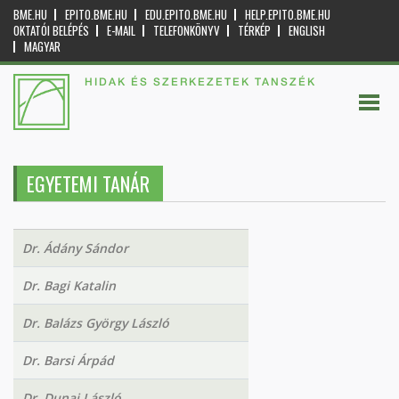
BME.HU
EPITO.BME.HU
EDU.EPITO.BME.HU
HELP.EPITO.BME.HU
OKTATÓI BELÉPÉS
E-MAIL
TELEFONKÖNYV
TÉRKÉP
ENGLISH
MAGYAR
HIDAK ÉS SZERKEZETEK TANSZÉK
EGYETEMI TANÁR
Dr. Ádány Sándor
Dr. Bagi Katalin
Dr. Balázs György László
Dr. Barsi Árpád
Dr. Dunai László