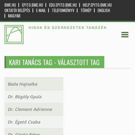
BME.HU
EPITO.BME.HU
EDU.EPITO.BME.HU
HELP.EPITO.BME.HU
OKTATÓI BELÉPÉS
E-MAIL
TELEFONKÖNYV
TÉRKÉP
ENGLISH
MAGYAR
HIDAK ÉS SZERKEZETEK TANSZÉK
KARI TANÁCS TAG - VÁLASZTOTT TAG
Bada Hajnalka
Dr. Bögöly Gyula
Dr. Clement Adrienne
Dr. Égető Csaba
Dr. Görög Péter