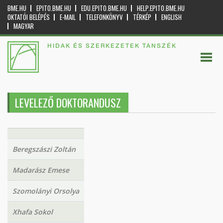
BME.HU
EPITO.BME.HU
EDU.EPITO.BME.HU
HELP.EPITO.BME.HU
OKTATÓI BELÉPÉS
E-MAIL
TELEFONKÖNYV
TÉRKÉP
ENGLISH
MAGYAR
HIDAK ÉS SZERKEZETEK TANSZÉK
LEVELEZŐ DOKTORANDUSZ
Beregszászi Zoltán
Madarász Emese
Szomolányi Orsolya
Xhafa Sokol