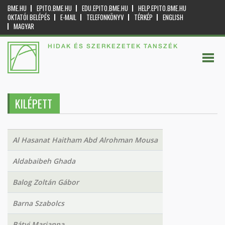
BME.HU
EPITO.BME.HU
EDU.EPITO.BME.HU
HELP.EPITO.BME.HU
OKTATÓI BELÉPÉS
E-MAIL
TELEFONKÖNYV
TÉRKÉP
ENGLISH
MAGYAR
HIDAK ÉS SZERKEZETEK TANSZÉK
KILÉPETT
Al Hasanat Haitham Abd Alrohman Mousa
Aldabaibeh Ghada
Balog Zoltán Gábor
Barna Szabolcs
Bátyi Marianna