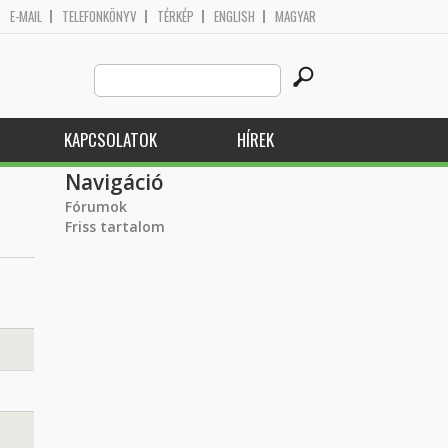
E-MAIL
TELEFONKÖNYV
TÉRKÉP
ENGLISH
MAGYAR
Search
Keresés űrlap
this
site
KAPCSOLATOK
HÍREK
Navigáció
Fórumok
Friss tartalom