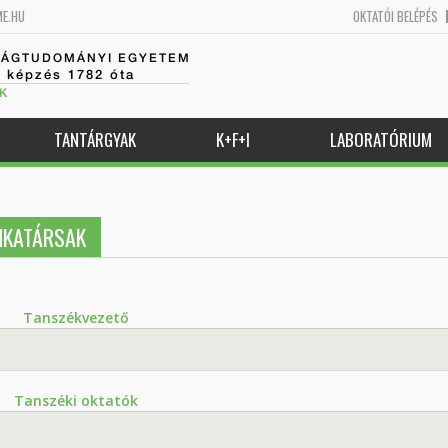
ME.HU
OKTATÓI BELÉPÉS
SÁGTUDOMÁNYI EGYETEM
k képzés 1782 óta
K
TANTÁRGYAK
K+F+I
LABORATÓRIUM
NKATÁRSAK
Tanszékvezető
Tanszéki oktatók