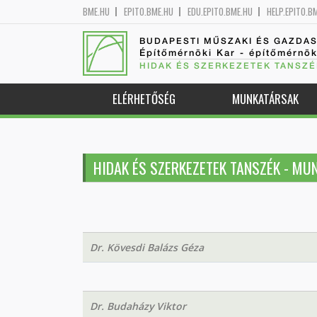
BME.HU
EPITO.BME.HU
EDU.EPITO.BME.HU
HELP.EPITO.B
BUDAPESTI MŰSZAKI ÉS GAZDA
Építőmérnöki Kar - építőmérnö
HIDAK ÉS SZERKEZETEK TANSZÉ
ELÉRHETŐSÉG
MUNKATÁRSAK
HIDAK ÉS SZERKEZETEK TANSZÉK - MU
Dr. Kövesdi Balázs Géza
Dr. Budaházy Viktor