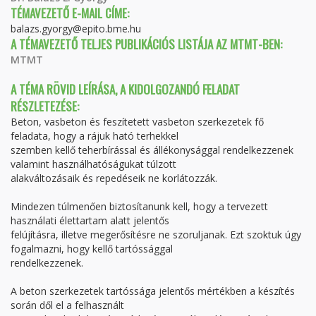
TÉMAVEZETŐ E-MAIL CÍME:
balazs.gyorgy@epito.bme.hu
A TÉMAVEZETŐ TELJES PUBLIKÁCIÓS LISTÁJA AZ MTMT-BEN:
MTMT
A TÉMA RÖVID LEÍRÁSA, A KIDOLGOZANDÓ FELADAT
RÉSZLETEZÉSE:
Beton, vasbeton és feszítetett vasbeton szerkezetek fő
feladata, hogy a rájuk ható terhekkel
szemben kellő teherbírással és állékonysággal rendelkezzenek
valamint használhatóságukat túlzott
alakváltozásaik és repedéseik ne korlátozzák.
Mindezen túlmenően biztosítanunk kell, hogy a tervezett
használati élettartam alatt jelentős
felújításra, illetve megerősítésre ne szoruljanak. Ezt szoktuk úgy
fogalmazni, hogy kellő tartóssággal
rendelkezzenek.
A beton szerkezetek tartóssága jelentős mértékben a készítés
során dől el a felhasznált