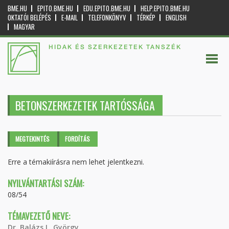
BME.HU
EPITO.BME.HU
EDU.EPITO.BME.HU
HELP.EPITO.BME.HU
OKTATÓI BELÉPÉS
E-MAIL
TELEFONKÖNYV
TÉRKÉP
ENGLISH
MAGYAR
HIDAK ÉS SZERKEZETEK TANSZÉK
BETONSZERKEZETEK TARTÓSSÁGA
Elsődleges fülek
MEGTEKINTÉS
(AKTÍV
FORDÍTÁS
FÜL)
Erre a témakiírásra nem lehet jelentkezni.
NYILVÁNTARTÁSI SZÁM:
08/54
TÉMAVEZETŐ NEVE:
Dr. Balázs L. György