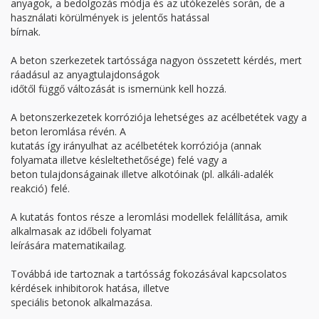
anyagok, a bedolgozás módja és az utókezelés során, de a
használati körülmények is jelentős hatással
bírnak.
A beton szerkezetek tartóssága nagyon összetett kérdés, mert
ráadásul az anyagtulajdonságok
időtől függő változását is ismernünk kell hozzá.
A betonszerkezetek korróziója lehetséges az acélbetétek vagy a
beton leromlása révén. A
kutatás így irányulhat az acélbetétek korróziója (annak
folyamata illetve késleltethetősége) felé vagy a
beton tulajdonságainak illetve alkotóinak (pl. alkáli-adalék
reakció) felé.
A kutatás fontos része a leromlási modellek felállítása, amik
alkalmasak az időbeli folyamat
leírására matematikailag.
Továbbá ide tartoznak a tartósság fokozásával kapcsolatos
kérdések inhibitorok hatása, illetve
speciális betonok alkalmazása.