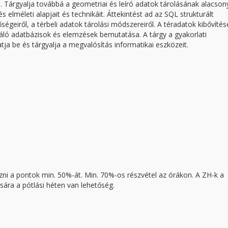
. Tárgyalja továbbá a geometriai és leíró adatok tárolásának alacson
s elméleti alapjait és technikáit. Áttekintést ad az SQL strukturált
ségeiről, a térbeli adatok tárolási módszereiről. A téradatok kibővítés
lgáló adatbázisok és elemzések bemutatása. A tárgy a gyakorlati
a be és tárgyalja a megvalósítás informatikai eszközeit.
i a pontok min. 50%-át. Min. 70%-os részvétel az órákon. A ZH-k a
sára a pótlási héten van lehetőség.