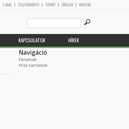
E-MAIL
TELEFONKÖNYV
TÉRKÉP
ENGLISH
MAGYAR
Search
Keresés űrlap
this
site
KAPCSOLATOK
HÍREK
Navigáció
Fórumok
Friss tartalom