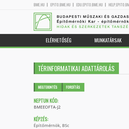
BME.HU
EPITO.BME.HU
EDU.EPITO.BME.HU
HELP.EPITO.B
BUDAPESTI MŰSZAKI ÉS GAZDA
Építőmérnöki Kar - építőmérnö
HIDAK ÉS SZERKEZETEK TANSZÉ
ELÉRHETŐSÉG
MUNKATÁRSAK
TÉRINFORMATIKAI ADATTÁROLÁS
Elsődleges fülek
MEGTEKINTÉS
(AKTÍV
FORDÍTÁS
FÜL)
NEPTUN KÓD:
BMEEOFTA-J2
KÉPZÉS:
Építőmérnök, BSc