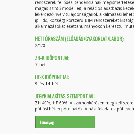
rendszerek fejlődési tendenciáinak megismertetése
magas szintű modelljeit, a relációs adatbázis kezelé
lekérdező nyelv tulajdonságairól, alkalmazási lehető
(pl. idő, költség) korszerű BIM rendszereket kiszo
alkalmazásokat esettanulmányokon keresztül mutatj
HETI ÓRASZÁM (ELŐADÁS/GYAKORLAT/LABOR):
2/1/0
ZH-K IDŐPONTJAI:
7. hét
HF-K IDŐPONTJAI:
9. és 14. hét
JEGYKIALAKÍTÁS SZEMPONTJAI:
ZH 40%, HF 60%. A számonkérésen meg kell szerezn
pótlási héten pótolhatók. A házi feladatok pótleadá
Tananyag