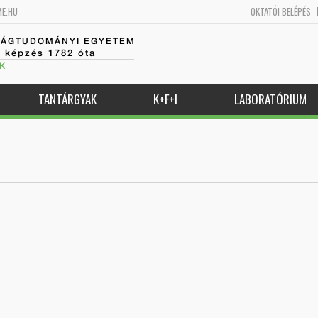
ME.HU
OKTATÓI BELÉPÉS
SÁGTUDOMÁNYI EGYETEM
k képzés 1782 óta
K
TANTÁRGYAK
K+F+I
LABORATÓRIUM