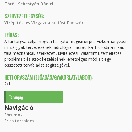
Török Sebestyén Dániel
SZERVEZETI EGYSÉG:
Vízépítési és Vízgazdálkodási Tanszék
LEÍRÁS:
A tantárgya célja, hogy a hallgató megismerje a vízkormányzási
műtárgyak tervezésének hidrológiai, hidraulikai-hidrodinamikai,
talajmechanikai, szerkezeti, kivitelezési, valamint üzemeltetési
problémáit és azok kezelésének lehetséges módjait egy
összetett tervfeladat segítségével.
HETI ÓRASZÁM (ELŐADÁS/GYAKORLAT/LABOR):
2/1
Tananyag
Navigáció
Fórumok
Friss tartalom