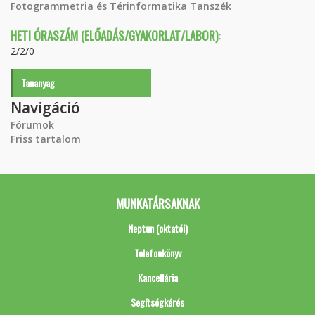
Fotogrammetria és Térinformatika Tanszék
HETI ÓRASZÁM (ELŐADÁS/GYAKORLAT/LABOR):
2/2/0
Tananyag
Navigáció
Fórumok
Friss tartalom
MUNKATÁRSAKNAK
Neptun (oktatói)
Telefonkönyv
Kancellária
Segítségkérés