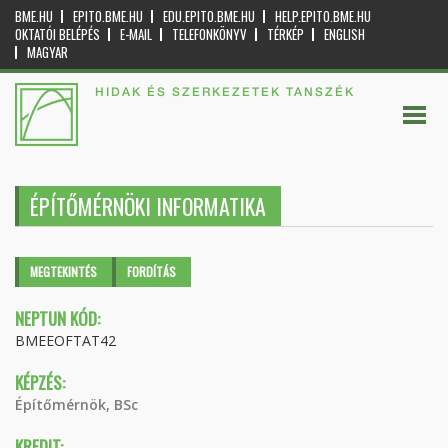
BME.HU
EPITO.BME.HU
EDU.EPITO.BME.HU
HELP.EPITO.BME.HU
OKTATÓI BELÉPÉS
E-MAIL
TELEFONKÖNYV
TÉRKÉP
ENGLISH
MAGYAR
HIDAK ÉS SZERKEZETEK TANSZÉK
ÉPÍTŐMÉRNÖKI INFORMATIKA
Elsődleges fülek
MEGTEKINTÉS
(AKTÍV
FORDÍTÁS
FÜL)
NEPTUN KÓD:
BMEEOFTAT42
KÉPZÉS:
Építőmérnök, BSc
KREDIT: