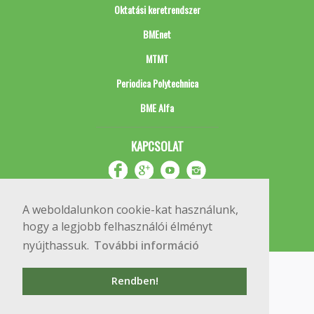
Oktatási keretrendszer
BMEnet
MTMT
Periodica Polytechnica
BME Alfa
KAPCSOLAT
A weboldalunkon cookie-kat használunk,
hogy a legjobb felhasználói élményt
nyújthassuk.
További információ
Impresszum
Copyright © 2020 BME Építőmérnöki Kar
Rendben!
1111 Budapest, Műegyetem rkp. 3.
+36 1 463 3531
webmester@emk.bme.hu