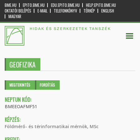
BME.HU
EPITO.BME.HU
EDU.EPITO.BME.HU
HELP.EPITO.BME.HU
OKTATÓI BELÉPÉS
E-MAIL
TELEFONKÖNYV
TÉRKÉP
ENGLISH
MAGYAR
HIDAK ÉS SZERKEZETEK TANSZÉK
GEOFIZIKA
Elsődleges fülek
MEGTEKINTÉS
(AKTÍV
FORDÍTÁS
FÜL)
NEPTUN KÓD:
BMEEOAFMF51
KÉPZÉS:
Földmérő- és térinformatikai mérnök, MSc
KREDIT: