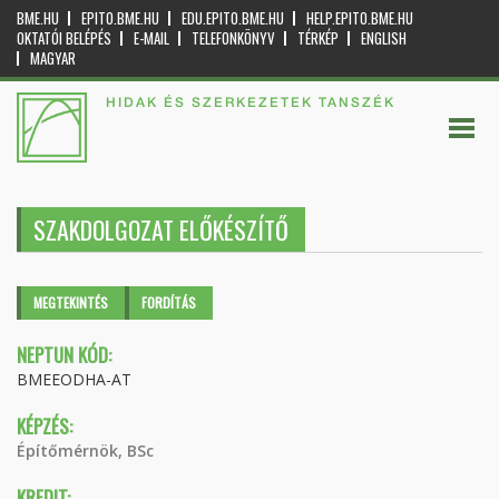
BME.HU
EPITO.BME.HU
EDU.EPITO.BME.HU
HELP.EPITO.BME.HU
OKTATÓI BELÉPÉS
E-MAIL
TELEFONKÖNYV
TÉRKÉP
ENGLISH
MAGYAR
HIDAK ÉS SZERKEZETEK TANSZÉK
SZAKDOLGOZAT ELŐKÉSZÍTŐ
Elsődleges fülek
MEGTEKINTÉS
(AKTÍV
FORDÍTÁS
FÜL)
NEPTUN KÓD:
BMEEODHA-AT
KÉPZÉS:
Építőmérnök, BSc
KREDIT: