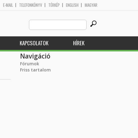
E-MAIL
TELEFONKÖNYV
TÉRKÉP
ENGLISH
MAGYAR
Search
Keresés űrlap
this
site
KAPCSOLATOK
HÍREK
Navigáció
Fórumok
Friss tartalom