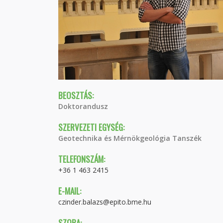
BEOSZTÁS:
Doktorandusz
SZERVEZETI EGYSÉG:
Geotechnika és Mérnökgeológia Tanszék
TELEFONSZÁM:
+36 1 463 2415
E-MAIL:
czinder.balazs@epito.bme.hu
SZOBA: