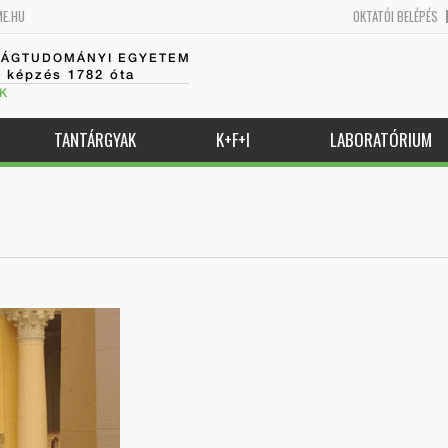
ME.HU
OKTATÓI BELÉPÉS
SÁGTUDOMÁNYI EGYETEM
k képzés 1782 óta
K
TANTÁRGYAK
K+F+I
LABORATÓRIUM