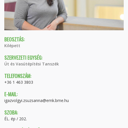
BEOSZTÁS:
Kilépett
SZERVEZETI EGYSÉG:
Út és Vasútépítési Tanszék
TELEFONSZÁM:
+36 1 463 3803
E-MAIL:
igazvolgyi.zsuzsanna@emk.bme.hu
SZOBA:
ÉL. ép / 202.