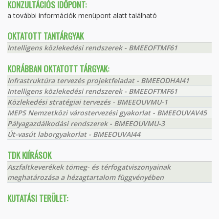
KONZULTÁCIÓS IDŐPONT:
a további információk menüpont alatt található
OKTATOTT TANTÁRGYAK
Intelligens közlekedési rendszerek - BMEEOFTMF61
KORÁBBAN OKTATOTT TÁRGYAK:
Infrastruktúra tervezés projektfeladat - BMEEODHAI41
Intelligens közlekedési rendszerek - BMEEOFTMF61
Közlekedési stratégiai tervezés - BMEEOUVMU-1
MEPS Nemzetközi várostervezési gyakorlat - BMEEOUVAV45
Pályagazdálkodási rendszerek - BMEEOUVMU-3
Út-vasút laborgyakorlat - BMEEOUVAI44
TDK KIÍRÁSOK
Aszfaltkeverékek tömeg- és térfogatviszonyainak
meghatározása a hézagtartalom függvényében
KUTATÁSI TERÜLET: