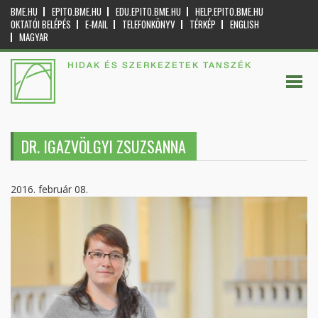
BME.HU
EPITO.BME.HU
EDU.EPITO.BME.HU
HELP.EPITO.BME.HU
OKTATÓI BELÉPÉS
E-MAIL
TELEFONKÖNYV
TÉRKÉP
ENGLISH
MAGYAR
HIDAK ÉS SZERKEZETEK TANSZÉK
DR. IGAZVÖLGYI ZSUZSANNA
2016. február 08.